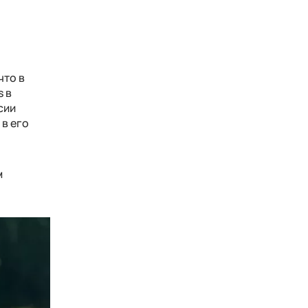
что в
s в
сии
 в его
м