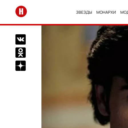
Перейти на главную
ЗВЕЗДЫ
МОНАРХИ
МО
Поделиться Вконтакте
Поделиться в Одноклассниках
Подписаться на нас в Дзен