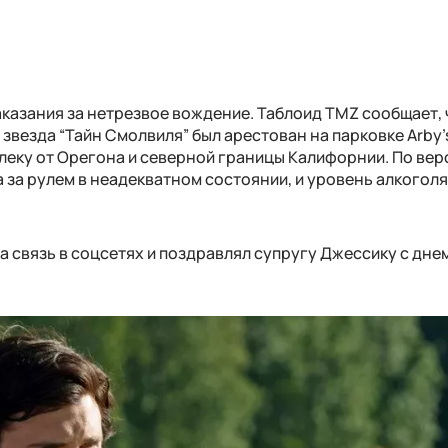
аказания за нетрезвое вождение. Таблоид TMZ сообщает, 
звезда “Тайн Смолвиля” был арестован на парковке Arby'
леку от Орегона и северной границы Калифорнии. По вер
 за рулем в неадекватном состоянии, и уровень алкоголя
на связь в соцсетях и поздравлял супругу Джессику с дне