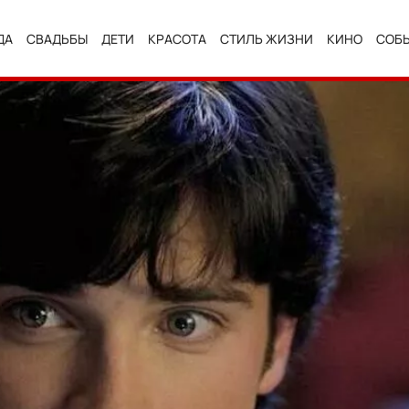
ДА
СВАДЬБЫ
ДЕТИ
КРАСОТА
СТИЛЬ ЖИЗНИ
КИНО
СОБ