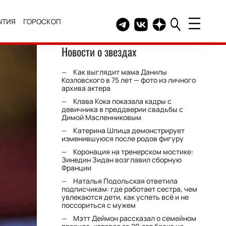
ЫТИЯ
ГОРОСКОП
Telegram канал HELLO
Группа HELLO Вконтакт
Канал HELLO в Дзе
Новости о звездах
Как выглядит мама Данилы
Козловского в 75 лет — фото из личного
архива актера
Клава Кока показала кадры с
девичника в преддверии свадьбы с
Димой Масленниковым
Катерина Шпица демонстрирует
изменившуюся после родов фигуру
Коронация на тренерском мостике:
Зинедин Зидан возглавил сборную
Франции
Наталья Подольская ответила
подписчикам: где работает сестра, чем
увлекаются дети, как успеть всё и не
поссориться с мужем
Мэтт Деймон рассказал о семейном