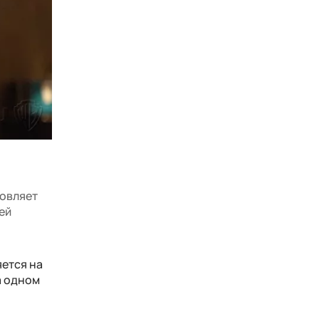
новляет
ей
яется на
а одном