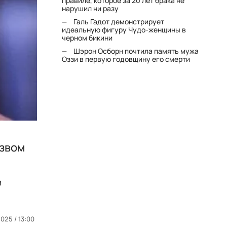
правиле, которое за 20 лет брака не
нарушил ни разу
Галь Гадот демонстрирует
идеальную фигуру Чудо-женщины в
черном бикини
Шэрон Осборн почтила память мужа
Оззи в первую годовщину его смерти
езвом
м
025 / 13:00