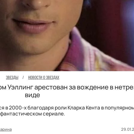
ЗВЕЗДЫ
/
НОВОСТИ О ЗВЕЗДАХ
ом Уэллинг арестован за вождение в нетр
виде
я в 2000-х благодаря роли Кларка Кента в популярно
фантастическом сериале.
харина
29.01.2