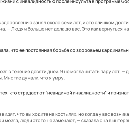
 жизни с инвалидностью после инсульта в программе Go
ыздоровлению занял около семи лет, и это слишком долги
на. — Людям больше нет дела до вас. Это как вернуться н
зала, что ее постоянная борьба со здоровьем кардиналь
зг в течение девяти дней. Я не могла читать пару лет, — 
ы. Многие думали, что я умру.
тех, кто страдает от “невидимой инвалидности” и признат
 видят, что вы ходите на костылях, но когда у вас возник
 мозга, люди этого не замечают, — сказала она в интерв