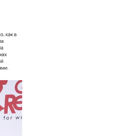
, как в
ла
На
мах
ый
ами.