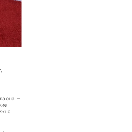
,
ла она. —
кие
нужно