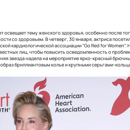
 освещает тему женского здоровья, особенно после того
ости со здоровьем. В четверг, 30 января, актриса посети
кой кардиологической ассоциации “Go Red for Women". 
вестных лиц, чтобы повысить осведомленность о пробле
тняя звезда надела на мероприятие ярко-красный брючн
 образ бриллиантовым колье и крупными серьгами-кольц