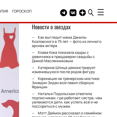
ЫТИЯ
ГОРОСКОП
Telegram канал HELLO
Группа HELLO Вконтакт
Канал HELLO в Дзе
Новости о звездах
Как выглядит мама Данилы
Козловского в 75 лет — фото из личного
архива актера
Клава Кока показала кадры с
девичника в преддверии свадьбы с
Димой Масленниковым
Катерина Шпица демонстрирует
изменившуюся после родов фигуру
Коронация на тренерском мостике:
Зинедин Зидан возглавил сборную
Франции
Наталья Подольская ответила
подписчикам: где работает сестра, чем
увлекаются дети, как успеть всё и не
поссориться с мужем
Мэтт Деймон рассказал о семейном