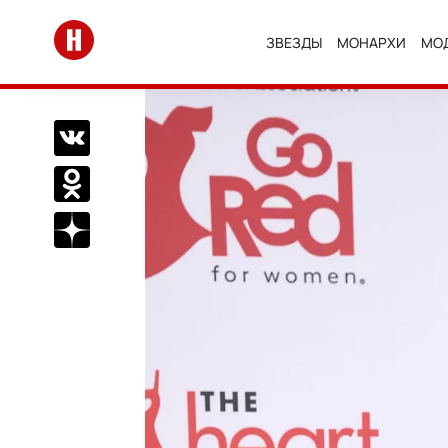
Перейти на главную
ЗВЕЗДЫ
МОНАРХИ
МО
Поделиться Вконтакте
Поделиться в Одноклассниках
Подписаться на нас в Дзен