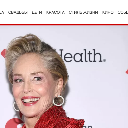
ДА
СВАДЬБЫ
ДЕТИ
КРАСОТА
СТИЛЬ ЖИЗНИ
КИНО
СОБ