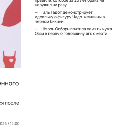
правиле, которое за 20 лет брака не
нарушил ни разу
Галь Гадот демонстрирует
идеальную фигуру Чудо-женщины в
черном бикини
Шэрон Осборн почтила память мужа
Оззи в первую годовщину его смерти
енного
ся после
2025 / 12:00