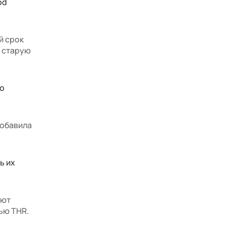
od
й срок
а старую
но
добавила
ь их
ают
ью THR.