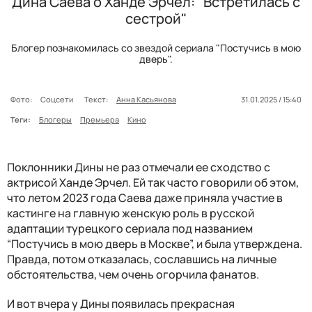
Дина Саева о Ханде Эрчел: "Встретилась с
сестрой"
Блогер познакомилась со звездой сериала "Постучись в мою
дверь".
Фото:
Соцсети
Текст:
Анна Касьянова
31.01.2025 / 15:40
Теги:
Блогеры
Премьера
Кино
Поклонники Дины не раз отмечали ее сходство с
актрисой Ханде Эрчел. Ей так часто говорили об этом,
что летом 2023 года Саева даже приняла участие в
кастинге на главную женскую роль в русской
адаптации турецкого сериала под названием
“Постучись в мою дверь в Москве”, и была утверждена.
Правда, потом отказалась, сославшись на личные
обстоятельства, чем очень огорчила фанатов.
И вот вчера у Дины появилась прекрасная