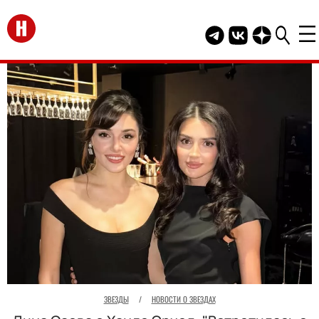
Перейти на главную
Telegram канал HEL
Группа HELLO В
Канал HELLO
ЗВЕЗДЫ
/
НОВОСТИ О ЗВЕЗДАХ