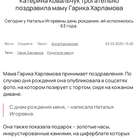
Катерина Ковальчук трогательно
поздравила маму Гарика Харламова
Сегодня у Натальи Игоревны день рождения, ей исполнилось
63 года.
Фото:
Соцсети
Текст:
Анна Касьянова
03.02.2025 / 13:20
Теги:
Гарик Харламов
Родители звезд
Мама Гарика Харламова принимает поздравления. По
случаю дня рождения она опубликовала в соцсетях
фото, на котором позирует с тортом, сидя на кожаном
диване.
С днем рождения меня, – написала Наталья
Игоревна.
Она также показала подарок – золотые часы,
инкрустированные камнями, на циферблате которых