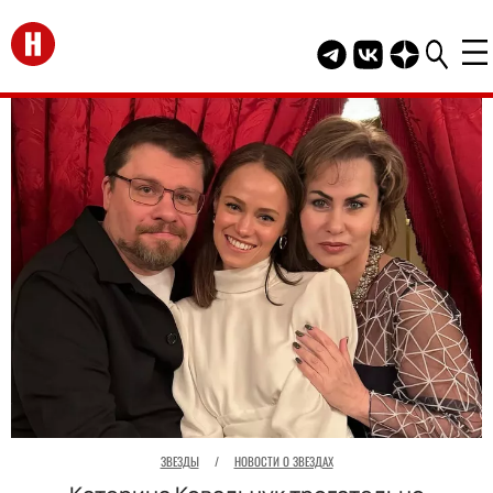
Перейти на главную
Telegram канал HEL
Группа HELLO В
Канал HELLO
ЗВЕЗДЫ
/
НОВОСТИ О ЗВЕЗДАХ