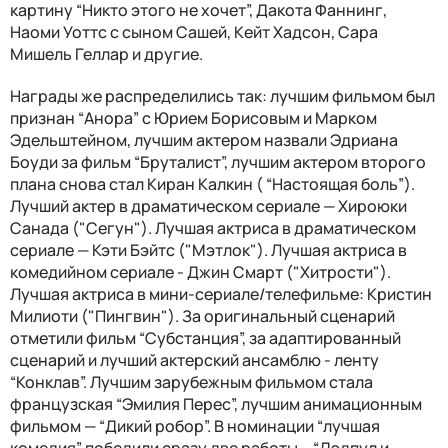
картину “Никто этого не хочет”, Дакота Фаннинг,
Наоми Уоттс с сыном Сашей, Кейт Хадсон, Сара
Мишель Геллар и другие.
Награды же распределились так: лучшим фильмом был
признан “Анора” с Юрием Борисовым и Марком
Эдельштейном, лучшим актером назвали Эдриана
Боуди за фильм “Бруталист”, лучшим актером второго
плана снова стал Киран Калкин ( “Настоящая боль”).
Лучший актер в драматическом сериале — Хироюки
Санада ("Сегун"). Лучшая актриса в драматическом
сериале — Кэти Бэйтс ("Мэтлок"). Лучшая актриса в
комедийном сериале - Джин Смарт ("Хитрости").
Лучшая актриса в мини-сериале/телефильме: Кристин
Милиоти ("Пингвин"). За оригинальный сценарий
отметили фильм “Субстанция”, за адаптированный
сценарий и лучший актерский ансамблю - ленту
“Конклав”. Лучшим зарубежным фильмом стала
французская “Эмилия Перес”, лучшим анимационным
фильмом — “Дикий робор”. В номинации “лучшая