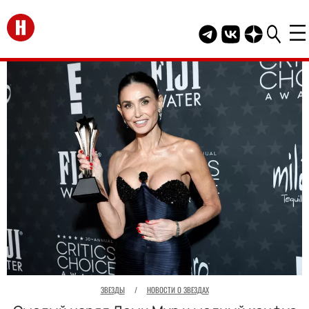
Перейти на главную
Telegram канал HEL
Группа HELLO В
Канал HELLO
ЗВЕЗДЫ
/
НОВОСТИ О ЗВЕЗДАХ