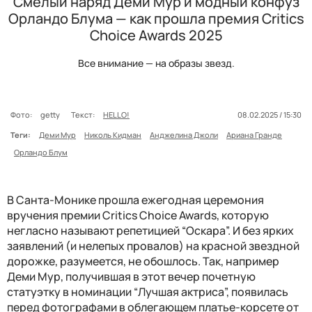
Смелый наряд Деми Мур и модный конфуз
Орландо Блума — как прошла премия Critics
Choice Awards 2025
Все внимание — на образы звезд.
Фото:
getty
Текст:
HELLO!
08.02.2025 / 15:30
Теги:
Деми Мур
Николь Кидман
Анджелина Джоли
Ариана Гранде
Орландо Блум
В Санта-Монике прошла ежегодная церемония
вручения премии Critics Choice Awards, которую
негласно называют репетицией “Оскара”. И без ярких
заявлений (и нелепых провалов) на красной звездной
дорожке, разумеется, не обошлось. Так, например
Деми Мур, получившая в этот вечер почетную
статуэтку в номинации “Лучшая актриса”, появилась
перед фотографами в облегающем платье-корсете от