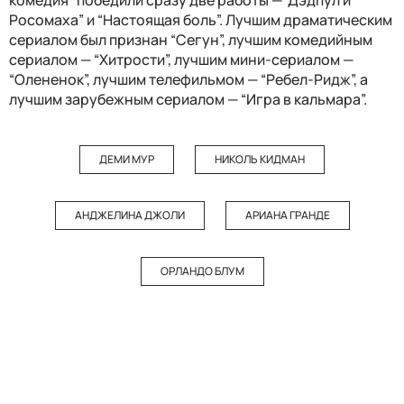
комедия” победили сразу две работы —“Дэдпул и
Росомаха” и “Настоящая боль”. Лучшим драматическим
сериалом был признан “Сегун”, лучшим комедийным
сериалом — “Хитрости”, лучшим мини-сериалом —
“Олененок”, лучшим телефильмом — “Ребел-Ридж”, а
лучшим зарубежным сериалом — “Игра в кальмара”.
ДЕМИ МУР
НИКОЛЬ КИДМАН
АНДЖЕЛИНА ДЖОЛИ
АРИАНА ГРАНДЕ
ОРЛАНДО БЛУМ