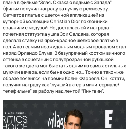
плана в фильме “Злая: Сказка о ведьме с Запада"
(фильм получил награду за лучшую режиссуру.
Сетчатое платье с цветочной аппликацией из
кутюрной коллекции Christian Dior поклонники
сравнили с медузой. Не досталась ей и награда —
почетная статуэтка ушла Зои Салдана, которая
сделала ставку на ярко-красное шелковое платье в
пол. А вот самым неожиданным модным провалом стал
наряд Орландо Блума. В безупречный костюм винного
оттенка в сочетании с полупрозрачной рубашкой
такого же цвета мог бы стать одним из самых стильных
мужчин вечера, если бы не одно но… Точно в таком же
образе появился на премии Колин Фаррелл. Он, кстати,
получил награду как “лучший актер в мини-сериале/
телефильме” за раболу над лентой “Пингвин”.