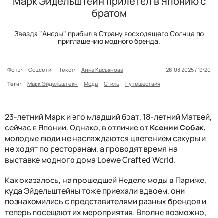
Марк Эйдельштейн прилетел в Японию с
братом
Звезда "Аноры" прибыл в Страну восходящего Солнца по
приглашению модного бренда.
Фото:
Соцсети
Текст:
Анна Касьянова
28.03.2025 / 19:20
Теги:
Марк Эйдельштейн
Мода
Стиль
Путешествия
23-летний Марк и его младший брат, 18-летний Матвей,
сейчас в Японии. Однако, в отличие от
Ксении Собак
,
молодые люди не наслаждаются цветением сакуры и
не ходят по ресторанам, а проводят время на
выставке модного дома Loewe Crafted World.
Как оказалось, на прошедшей Неделе моды в Париже,
куда Эйдельштейны тоже приехали вдвоем, они
познакомились с представителями разных брендов и
теперь посещают их мероприятия. Вполне возможно,