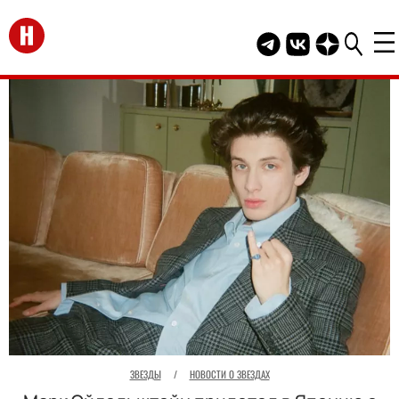
Перейти на главную
Telegram канал HEL
Группа HELLO В
Канал HELLO
ЗВЕЗДЫ
/
НОВОСТИ О ЗВЕЗДАХ