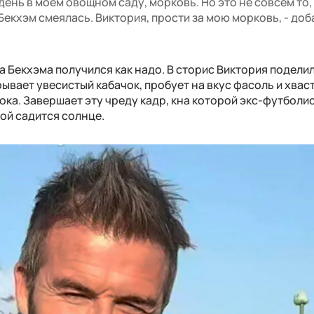
нь в моем овощном саду, морковь. Но это не совсем то, 
Бекхэм смеялась. Виктория, прости за мою морковь, - доб
 Бекхэма получился как надо. В сторис Виктория подели
рывает увесистый кабачок, пробует на вкус фасоль и хвас
ка. Завершает эту чреду кадр, кна которой экс-футболи
ной садится солнце.