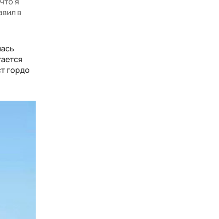
что я
авил в
лась
тается
ст гордо