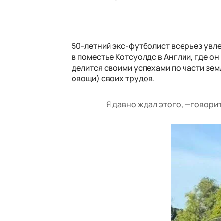
50-летний экс-футболист всерьез увле
в поместье Котсуолдс в Англии, где он
делится своими успехами по части земл
овощи) своих трудов.
Я давно ждал этого, —говорит