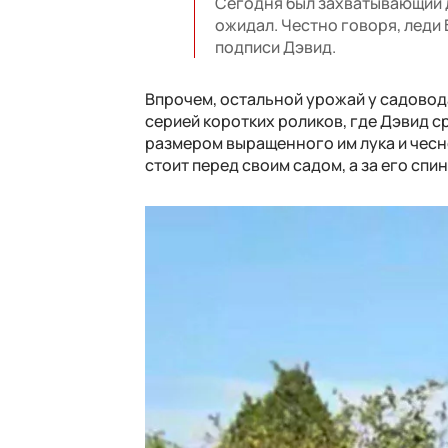
Сегодня был захватывающий де
ожидал. Честно говоря, леди 
подписи Дэвид.
Впрочем, остальной урожай у садовода
серией коротких роликов, где Дэвид с
размером выращенного им лука и чесно
стоит перед своим садом, а за его спи