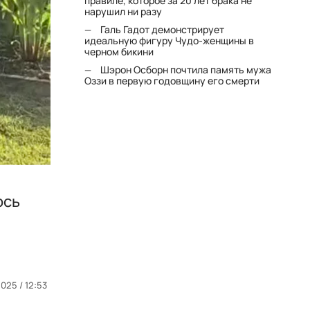
правиле, которое за 20 лет брака не
нарушил ни разу
Галь Гадот демонстрирует
идеальную фигуру Чудо-женщины в
черном бикини
Шэрон Осборн почтила память мужа
Оззи в первую годовщину его смерти
ось
025 / 12:53