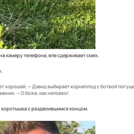
на камеру телефона, еле сдерживает смех.
к.
ет хорошей, — Дэвид выбирает корнеплод с ботвой погуще
мении. — О боже, как неловко!
х коротышка с раздвоившимся концом.