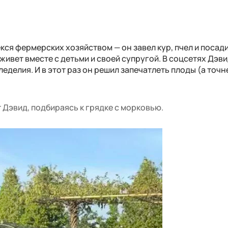
кся фермерских хозяйством — он завел кур, пчел и посад
 живет вместе с детьми и своей супругой. В соцсетях Дэв
еделия. И в этот раз он решил запечатлеть плоды (а точн
 Дэвид, подбираясь к грядке с морковью.