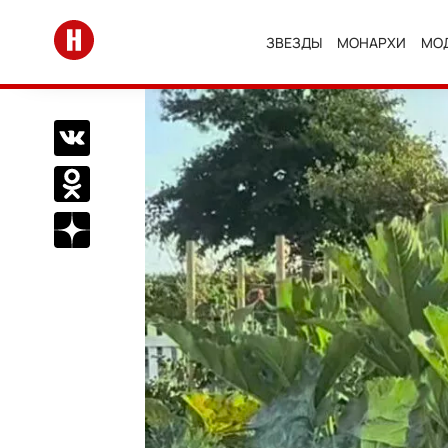
Перейти на главную
ЗВЕЗДЫ
МОНАРХИ
МО
Поделиться Вконтакте
Поделиться в Одноклассниках
Подписаться на нас в Дзен