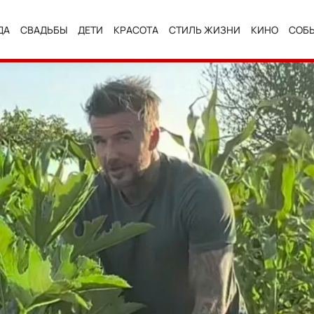
ДА
СВАДЬБЫ
ДЕТИ
КРАСОТА
СТИЛЬ ЖИЗНИ
КИНО
СОБ