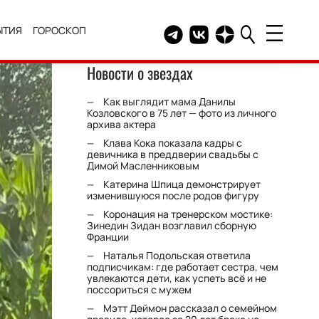
ЫТИЯ
ГОРОСКОП
Telegram канал HELLO
Группа HELLO Вконтакт
Канал HELLO в Дзе
Новости о звездах
Как выглядит мама Данилы
Козловского в 75 лет — фото из личного
архива актера
Клава Кока показала кадры с
девичника в преддверии свадьбы с
Димой Масленниковым
Катерина Шпица демонстрирует
изменившуюся после родов фигуру
Коронация на тренерском мостике:
Зинедин Зидан возглавил сборную
Франции
Наталья Подольская ответила
подписчикам: где работает сестра, чем
увлекаются дети, как успеть всё и не
поссориться с мужем
Мэтт Деймон рассказал о семейном