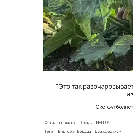
"Это так разочаровывае
и
Экс-футболист
Фото:
соцсети
Текст:
HELLO!
Теги:
Виктория Бекхэм
Дэвид Бекхэм