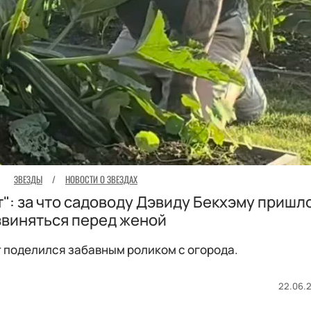
ЗВЕЗДЫ
/
НОВОСТИ О ЗВЕЗДАХ
т": за что садоводу Дэвиду Бекхэму пришл
звиняться перед женой
 поделился забавным роликом с огорода.
22.06.2