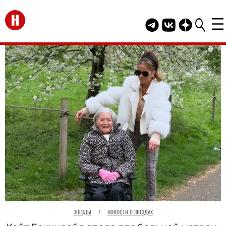
Перейти на главную
Telegram канал HEL
Группа HELLO В
Канал HELLO
ЗВЕЗДЫ
/
НОВОСТИ О ЗВЕЗДАХ