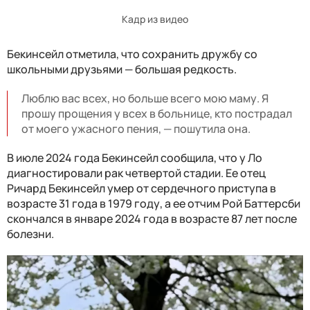
Кадр из видео
Бекинсейл отметила, что сохранить дружбу со
школьными друзьями — большая редкость.
Люблю вас всех, но больше всего мою маму. Я
прошу прощения у всех в больнице, кто пострадал
от моего ужасного пения, — пошутила она.
В июле 2024 года Бекинсейл сообщила, что у Ло
диагностировали рак четвертой стадии. Ее отец
Ричард Бекинсейл умер от сердечного приступа в
возрасте 31 года в 1979 году, а ее отчим Рой Баттерсби
скончался в январе 2024 года в возрасте 87 лет после
болезни.