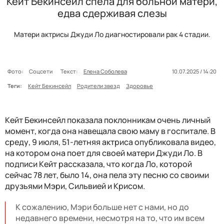
Кейт Бекинсейл спела для больной матери,
едва сдерживая слезы
Матери актрисы Джуди Ло диагностировали рак 4 стадии.
Фото:
Соцсети
Текст:
Елена Соболева
10.07.2025 / 14:20
Теги:
Кейт Бекинсейл
Родители звезд
Здоровье
Кейт Бекинсейл показала поклонникам очень личный
момент, когда она навещала свою маму в госпитале. В
среду, 9 июля, 51-летняя актриса опубликовала видео,
на котором она поет для своей матери Джуди Ло. В
подписи Кейт рассказала, что когда Ло, которой
сейчас 78 лет, было 14, она пела эту песню со своими
друзьями Мэри, Сильвией и Крисом.
К сожалению, Мэри больше нет с нами, но до
недавнего времени, несмотря на то, что им всем