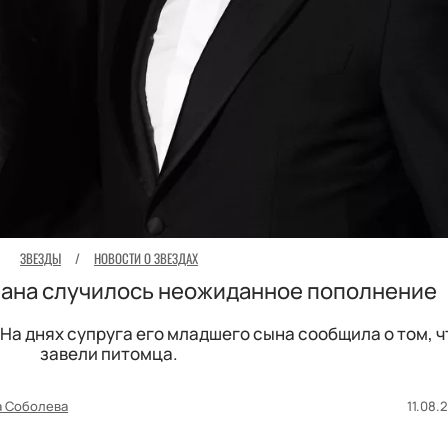
ЗВЕЗДЫ
/
НОВОСТИ О ЗВЕЗДАХ
нана случилось неожиданное пополнение
На днях супруга его младшего сына сообщила о том, ч
завели питомца.
а Соболева
11.08.