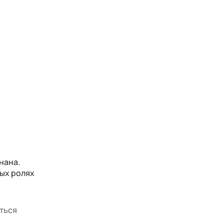
нана.
ных ролях
аться