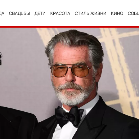
ДА
СВАДЬБЫ
ДЕТИ
КРАСОТА
СТИЛЬ ЖИЗНИ
КИНО
СОБ