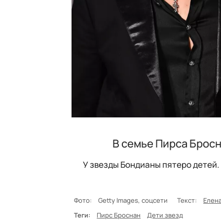
В семье Пирса Брос
У звезды Бондианы пятеро детей. 
Фото:
Getty Images, соцсети
Текст:
Елен
Теги:
Пирс Броснан
Дети звезд