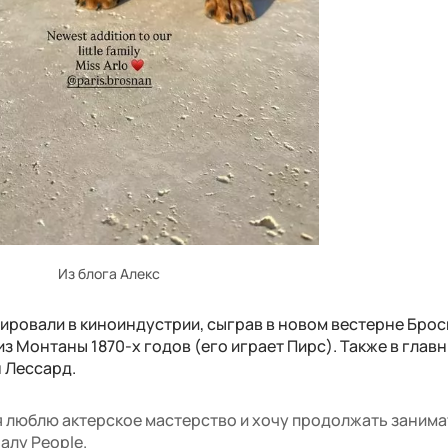
Из блога Алекс
тировали в киноиндустрии, сыграв в новом вестерне Брос
 Монтаны 1870-х годов (его играет Пирс). Также в глав
 Лессард.
 я люблю актерское мастерство и хочу продолжать заним
алу People.