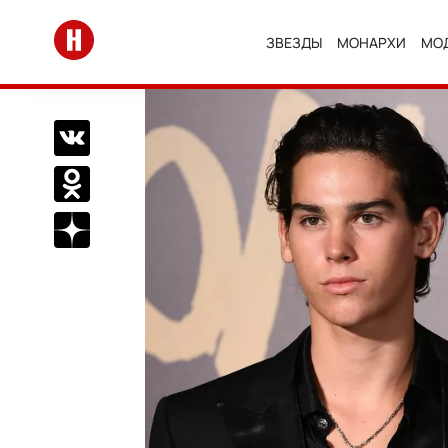
Перейти на главную
ЗВЕЗДЫ
МОНАРХИ
МО
Поделиться Вконтакте
Поделиться в Одноклассниках
Подписаться на нас в Дзен