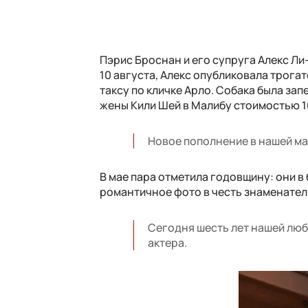
Пэрис Броснан и его супруга Алекс Ли
10 августа, Алекс опубликовала трога
таксу по кличке Арло. Собака была за
жены Кили Шей в Малибу стоимостью 1
Новое пополнение в нашей ма
В мае пара отметила годовщину: они в 
романтичное фото в честь знаменател
Сегодня шесть лет нашей любв
актера.