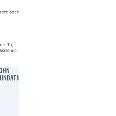
 его брат
ом. То,
заключил