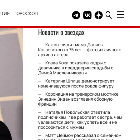
ЫТИЯ
ГОРОСКОП
Telegram канал HELLO
Группа HELLO Вконтакт
Канал HELLO в Дзе
Новости о звездах
Как выглядит мама Данилы
Козловского в 75 лет — фото из личного
архива актера
Клава Кока показала кадры с
девичника в преддверии свадьбы с
Димой Масленниковым
Катерина Шпица демонстрирует
изменившуюся после родов фигуру
Коронация на тренерском мостике:
Зинедин Зидан возглавил сборную
Франции
Наталья Подольская ответила
подписчикам: где работает сестра, чем
увлекаются дети, как успеть всё и не
поссориться с мужем
Мэтт Деймон рассказал о семейном