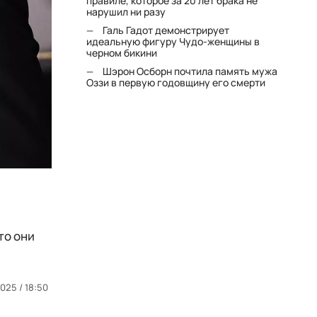
правиле, которое за 20 лет брака не
нарушил ни разу
Галь Гадот демонстрирует
идеальную фигуру Чудо-женщины в
черном бикини
Шэрон Осборн почтила память мужа
Оззи в первую годовщину его смерти
то они
2025 / 18:50