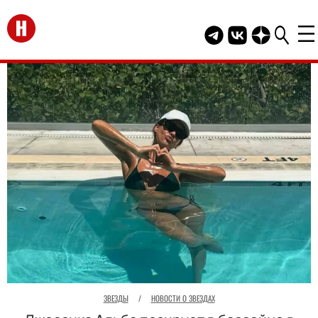
Перейти на главную
Telegram канал HEL
Группа HELLO В
Канал HELLO
ЗВЕЗДЫ
/
НОВОСТИ О ЗВЕЗДАХ