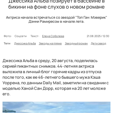
Джессика Альба позирует в бассейне в
бикини на фоне слухов о новом романе
Актриса начала встречаться со звездой "Топ Ган: Мэверик"
Дэнни Рамиресом в начале лета.
Фото:
Соцсети
Текст:
Елена Соболева
21.08.2025 / 12:30
Теги:
Джессика Альба
Звезды на пляже
Звездный роман
Дети звезд
Джессика Альба в среду, 20 августа, поделилась
серией пикантных снимков. 44-летняя актриса
выложила в личный блог горячие кадры из отпуска
после того, как ее 46-летнего бывшего мужа Кэша
Уоррена, по данным Daily Mail, заметили на свидании с
моделью Ханой Сан Дорр, которая на 20 лет моложе
его.