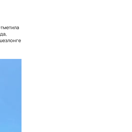
отметила
да,
 шезлонге