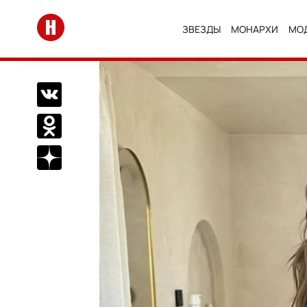
Перейти на главную
ЗВЕЗДЫ
МОНАРХИ
МО
Поделиться Вконтакте
Поделиться в Одноклассниках
Подписаться на нас в Дзен