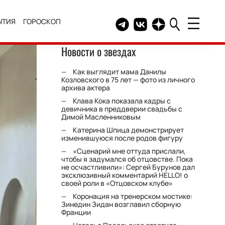
ЫТИЯ
ГОРОСКОП
Telegram канал HELLO
Группа HELLO Вконтакт
Канал HELLO в Дзе
Новости о звездах
Как выглядит мама Данилы
Козловского в 75 лет — фото из личного
архива актера
Клава Кока показала кадры с
девичника в преддверии свадьбы с
Димой Масленниковым
Катерина Шпица демонстрирует
изменившуюся после родов фигуру
«Сценарий мне оттуда прислали,
чтобы я задумался об отцовстве. Пока
не осчастливили»: Сергей Бурунов дал
эксклюзивный комментарий HELLO! о
своей роли в «Отцовском клубе»
Коронация на тренерском мостике:
Зинедин Зидан возглавил сборную
Франции