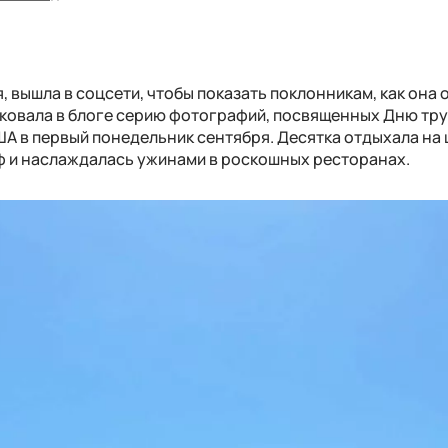
, вышла в соцсети, чтобы показать поклонникам, как она 
иковала в блоге серию фотографий, посвященных Дню тру
А в первый понедельник сентября. Десятка отдыхала на
ьф и наслаждалась ужинами в роскошных ресторанах.