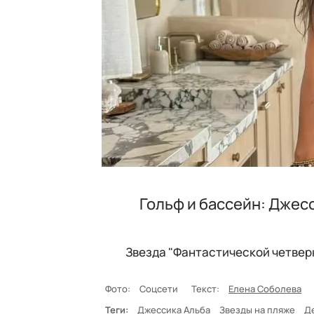
Гольф и бассейн: Джес
Звезда "Фантастической четвер
Фото:
Соцсети
Текст:
Елена Соболева
Теги:
Джессика Альба
Звезды на пляже
Д