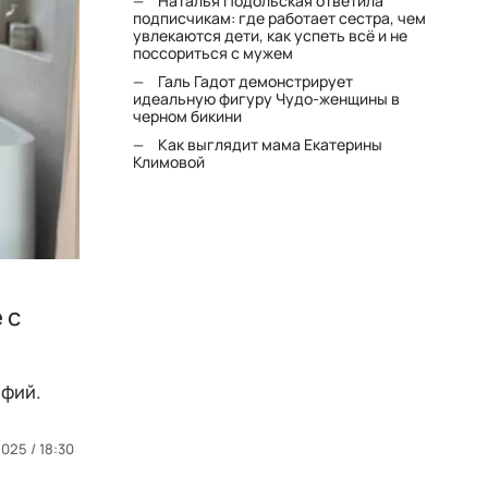
Наталья Подольская ответила
подписчикам: где работает сестра, чем
увлекаются дети, как успеть всё и не
поссориться с мужем
Галь Гадот демонстрирует
идеальную фигуру Чудо-женщины в
черном бикини
Как выглядит мама Екатерины
Климовой
 с
афий.
025 / 18:30