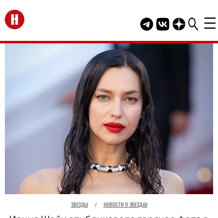
Перейти на главную
Telegram канал HEL
Группа HELLO В
Канал HELLO
ЗВЕЗДЫ
/
НОВОСТИ О ЗВЕЗДАХ