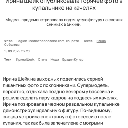
Ирина Шейк опубликовала горячее фото в
купальнике на качелях
Модель продемонстрировала подтянутую фигуру на свежих
снимках в бикини.
Фото:
Legion-Media thephotone.com, соцсети
Текст:
Елена
Соболева
15.09.2025 / 12:20
Теги:
Ирина Шейк
Стиль
Мода
Брэдли Купер
Ирина Шейк на выходных поделилась серией
пикантных фото с поклонниками. Супермодель,
вероятно, отдыхала поздно вечером у бассейна и
решила сделать пару кадров на подвесных качелях.
Ирина позировала в черном раздельном купальнике,
демонстрируя идеальную фигуру. По-видимому,
звезда устроила спонтанную фотосессию после
купания, так как была запечатлена с мокрыми