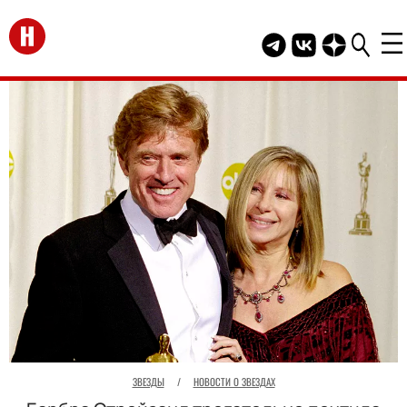
Перейти на главную
Telegram канал HEL
Группа HELLO В
Канал HELLO
ЗВЕЗДЫ
/
НОВОСТИ О ЗВЕЗДАХ