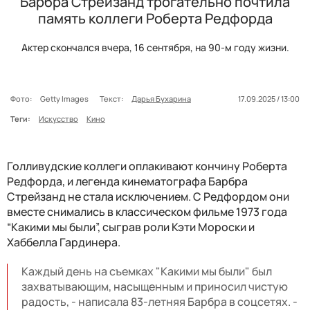
Барбра Стрейзанд трогательно почтила
память коллеги Роберта Редфорда
Актер скончался вчера, 16 сентября, на 90-м году жизни.
Фото:
Getty Images
Текст:
Дарья Бухарина
17.09.2025 / 13:00
Теги:
Искусство
Кино
Голливудские коллеги оплакивают кончину Роберта
Редфорда, и легенда кинематографа Барбра
Стрейзанд не стала исключением. С Редфордом они
вместе снимались в классическом фильме 1973 года
“Какими мы были”, сыграв роли Кэти Мороски и
Хаббелла Гардинера.
Каждый день на съемках "Какими мы были" был
захватывающим, насыщенным и приносил чистую
радость, - написала 83-летняя Барбра в соцсетях. -