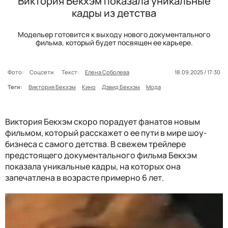
Виктория Бекхэм показала уникальные
кадры из детства
Модельер готовится к выходу нового документального
фильма, который будет посвящен ее карьере.
Фото:
Соцсети
Текст:
Елена Соболева
18.09.2025 / 17:30
Теги:
Виктория Бекхэм
Кино
Дэвид Бекхэм
Мода
Виктория Бекхэм скоро порадует фанатов новым
фильмом, который расскажет о ее пути в мире шоу-
бизнеса с самого детства. В свежем трейлере
предстоящего документального фильма Бекхэм
показала уникальные кадры, на которых она
запечатлена в возрасте примерно 6 лет.