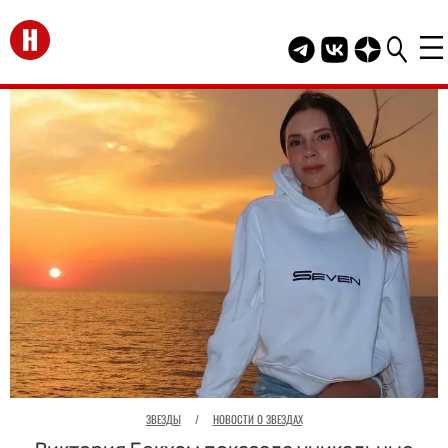
Перейти на главную
Telegram канал HEL
Группа HELLO В
Канал HELLO
ЗВЕЗДЫ
/
НОВОСТИ О ЗВЕЗДАХ