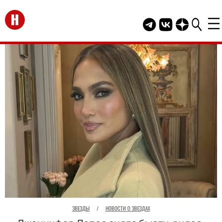
Перейти на главную
Telegram канал HEL
Группа HELLO В
Канал HELLO
ЗВЕЗДЫ
/
НОВОСТИ О ЗВЕЗДАХ