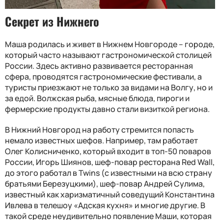
Секрет из Нижнего
Маша родилась и живет в Нижнем Новгороде – городе,
который часто называют гастрономической столицей
России. Здесь активно развивается ресторанная
сфера, проводятся гастрономические фестивали, а
туристы приезжают не только за видами на Волгу, но и
за едой. Волжская рыба, мясные блюда, пироги и
фермерские продукты давно стали визиткой региона.
В Нижний Новгород на работу стремится попасть
немало известных шефов. Например, там работает
Олег Колисниченко, который входит в топ-50 поваров
России, Игорь Шиянов, шеф-повар ресторана Red Wall,
до этого работал в Twins (с известными на всю страну
братьями Березуцкими), шеф-повар Андрей Сулима,
известный как харизматичный соведущий Константина
Ивлева в телешоу «Адская кухня» и многие другие. В
такой среде неудивительно появление Маши, которая