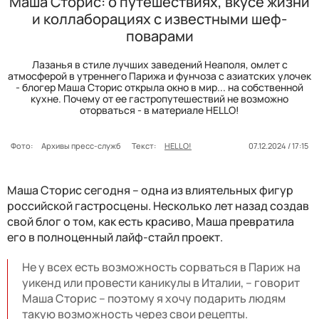
Маша Сторис: о путешествиях, вкусе жизни
и коллаборациях с известными шеф-
поварами
Лазанья в стиле лучших заведений Неаполя, омлет с
атмосферой в утреннего Парижа и фунчоза с азиатских улочек
- блогер Маша Сторис открыла окно в мир... на собственной
кухне. Почему от ее гастропутешествий не возможно
оторваться - в материале HELLO!
Фото:
Архивы пресс-служб
Текст:
HELLO!
07.12.2024 / 17:15
Маша Сторис сегодня – одна из влиятельных фигур
российской гастросцены. Несколько лет назад создав
свой блог о том, как есть красиво, Маша превратила
его в полноценный лайф-стайл проект.
Не у всех есть возможность сорваться в Париж на
уикенд или провести каникулы в Италии, – говорит
Маша Сторис – поэтому я хочу подарить людям
такую возможность через свои рецепты.