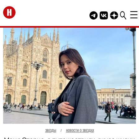
Перейти на главную
Telegram канал HEL
Группа HELLO В
Канал HELLO
ЗВЕЗДЫ
/
НОВОСТИ О ЗВЕЗДАХ