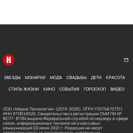
Перейти на главную
Нап
ЗВЕЗДЫ
МОНАРХИ
МОДА
СВАДЬБЫ
ДЕТИ
КРАСОТА
СТИЛЬ ЖИЗНИ
КИНО
СОБЫТИЯ
ГОРОСКОП
ВИДЕО
ООО «Медиа Технология» (2019-2026). ОГРН 1197746707311,
ИНН 9718149525. Свидетельство о регистрации СМИ ПИ №
ФС77- 81184 выдано Федеральной службой по надзору в сфере
связи, информационных технологий и массовых
коммуникаций 02 июня 2021 г. Редакция не несет
ответственности за достоверность информации,