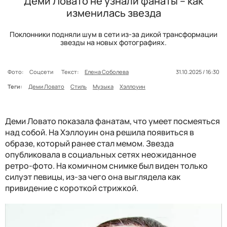
Деми Ловато не узнали фанаты – как
изменилась звезда
Поклонники подняли шум в сети из-за дикой трансформации
звезды на новых фотографиях.
Фото:
Соцсети
Текст:
Елена Соболева
31.10.2025 / 16:30
Теги:
Деми Ловато
Стиль
Музыка
Хэллоуин
Деми Ловато показала фанатам, что умеет посмеяться
над собой. На Хэллоуин она решила появиться в
образе, который ранее стал мемом. Звезда
опубликовала в социальных сетях неожиданное
ретро-фото. На комичном снимке был виден только
силуэт певицы, из-за чего она выглядела как
привидение с короткой стрижкой.