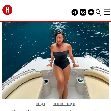
Перейти на главную
Telegram канал HEL
Группа HELLO В
Канал HELLO
ЗВЕЗДЫ
/
НОВОСТИ О ЗВЕЗДАХ