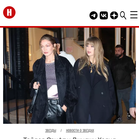
Перейти на главную
Telegram канал HEL
Группа HELLO В
Канал HELLO
ЗВЕЗДЫ
/
НОВОСТИ О ЗВЕЗДАХ