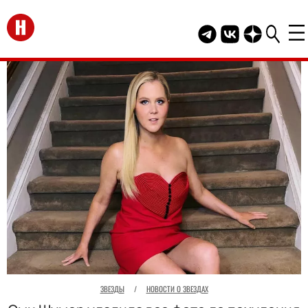
Перейти на главную
Telegram канал HEL
Группа HELLO В
Канал HELLO
ЗВЕЗДЫ
/
НОВОСТИ О ЗВЕЗДАХ