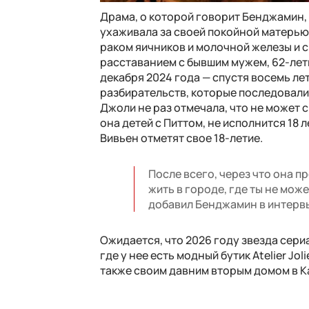
Драма, о которой говорит Бенджамин,
ухаживала за своей покойной матерью 
раком яичников и молочной железы и ск
расставанием с бывшим мужем, 62-лет
декабря 2024 года — спустя восемь ле
разбирательств, которые последовали 
Джоли не раз отмечала, что не может 
она детей с Питтом, не исполнится 18 л
Вивьен отметят свое 18-летие.
После всего, через что она пр
жить в городе, где ты не мож
добавил Бенджамин в интервь
Ожидается, что 2026 году звезда сер
где у нее есть модный бутик Atelier Jo
также своим давним вторым домом в К