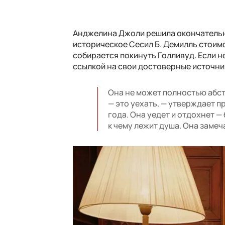
Анджелина Джоли решила окончательно
историческое Сесил Б. Демилль стоимо
собирается покинуть Голливуд. Если н
ссылкой на свои достоверные источни
Она не может полностью абс
— это уехать, — утверждает 
года. Она уедет и отдохнет — 
к чему лежит душа. Она заме