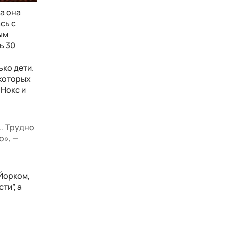
а она
сь с
ым
ь 30
ько дети.
 которых
 Нокс и
.. Трудно
о», —
Йорком,
ти”, а