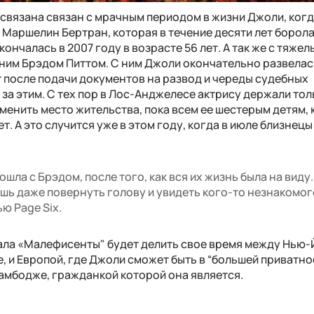
 связана связан с мрачным периодом в жизни Джоли, когд
Маршелин Бертран, которая в течение десяти лет борола
ончалась в 2007 году в возрасте 56 лет. А так же с тяжел
ним Брэдом Питтом. С ним Джоли окончательно развелас
т после подачи документов на развод и череды судебных
за этим. С тех пор в Лос-Анджелесе актрису держали тол
сменить место жительства, пока всем ее шестерым детям,
ет. А это случится уже в этом году, когда в июле близнецы
ошла с Брэдом, после того, как вся их жизнь была на виду.
ешь даже повернуть голову и увидеть кого-то незнакомог
ю Page Six.
иала «Малефисенты" будет делить свое время между Нью-
lie, и Европой, где Джоли сможет быть в “большей приватнос
амбодже, гражданкой которой она является.