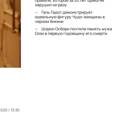
правиле, которое за 20 лет брака не
нарушил ни разу
Галь Гадот демонстрирует
идеальную фигуру Чудо-женщины в
черном бикини
Шэрон Осборн почтила память мужа
Оззи в первую годовщину его смерти
2026 / 13:30