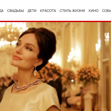
ДА
СВАДЬБЫ
ДЕТИ
КРАСОТА
СТИЛЬ ЖИЗНИ
КИНО
СОБ