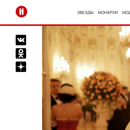
Перейти на главную
ЗВЕЗДЫ
МОНАРХИ
МО
Поделиться Вконтакте
Поделиться в Одноклассниках
Подписаться на нас в Дзен