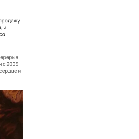
 продажу
, и
 со
перерыв
 с 2005
 сердце и