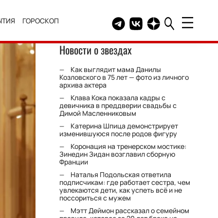
ЫТИЯ
ГОРОСКОП
Telegram канал HELLO
Группа HELLO Вконтакт
Канал HELLO в Дзе
Новости о звездах
Как выглядит мама Данилы
Козловского в 75 лет — фото из личного
архива актера
Клава Кока показала кадры с
девичника в преддверии свадьбы с
Димой Масленниковым
Катерина Шпица демонстрирует
изменившуюся после родов фигуру
Коронация на тренерском мостике:
Зинедин Зидан возглавил сборную
Франции
Наталья Подольская ответила
подписчикам: где работает сестра, чем
увлекаются дети, как успеть всё и не
поссориться с мужем
Мэтт Деймон рассказал о семейном