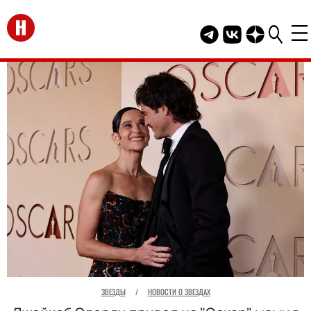
Перейти на главную
Telegram канал HEL
Группа HELLO В
Канал HELLO
ЗВЕЗДЫ
/
НОВОСТИ О ЗВЕЗДАХ