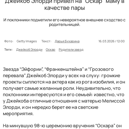
Джейкоб Элорди привел на "Оскар" маму в
качестве пары
И поклонники подметили его невероятное внешнее сходство с
родительницей.
Фото:
Getty Images
Текст:
Дарья Бухарина
16.03.2026 / 12:00
Теги:
Джейкоб Элорди
Оскар
Родители звезд
Звезда “Эйфории”, “Франкенштейна” и “Грозового
перевала” Джейкоб Элорди у всех на слуху: громкие
проекты сыплются на актера как из рога изобилия, и он
получает самые желанные роли. Неудивительно, что
поклонники интересуются и его семьей: известно, что
у Джейкоба отличные отношения с матерью Мелиссой
Элорди, и он нередко берет ее на светские
мероприятия.
На минувшую 98-ю церемонию вручения “Оскара” он