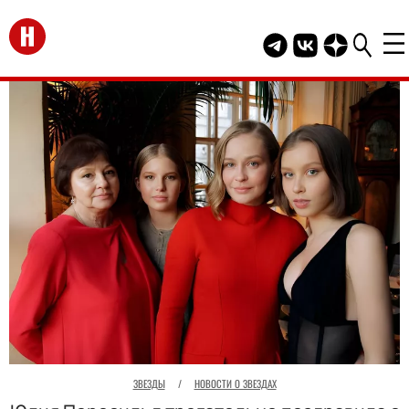
Перейти на главную
Telegram канал HEL
Группа HELLO В
Канал HELLO
ЗВЕЗДЫ
/
НОВОСТИ О ЗВЕЗДАХ