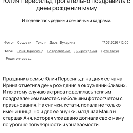
Юлия Пересильд трогательно поздравила с
днем рождения маму
И поделилась редкими семейными кадрами.
Фото:
Соцсети
Текст:
Дарья Бухарина
17.03.2026 / 12:00
Теги:
Юлия Пересильд
Поздравление
Дни рождения
Дети звезд
Родители звезд
Праздник в семье Юлии Пересильд: на днях ее мама
Ирина отметила день рождения в окружении близких.
И по этому случаю актриса поделилась теплым
поздравлением вместе с небольшим фотоотчетом с
празднования. На снимки, кстати, попала не только
именинница, но и две ее внучки: младшая Маша и
старшая Аня, которая уже давно догнала свою маму
по уровню популярности и узнаваемости.