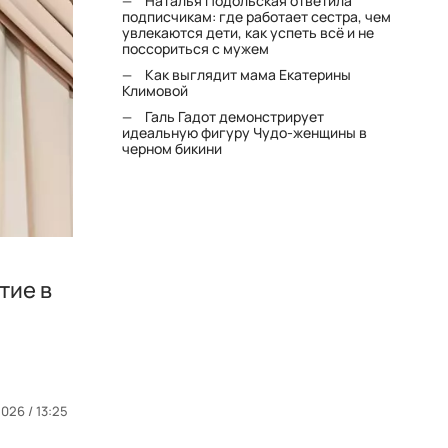
Наталья Подольская ответила
подписчикам: где работает сестра, чем
увлекаются дети, как успеть всё и не
поссориться с мужем
Как выглядит мама Екатерины
Климовой
Галь Гадот демонстрирует
идеальную фигуру Чудо-женщины в
черном бикини
тие в
026 / 13:25