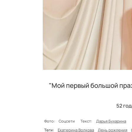
"Мой первый большой праз
52 год
Фото:
Соцсети
Текст:
Дарья Бухарина
Теги:
Екатерина Волкова
День рождения