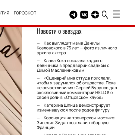
ЫТИЯ
ГОРОСКОП
Telegram канал HELLO
Группа HELLO Вконтакт
Канал HELLO в Дзе
Новости о звездах
Как выглядит мама Данилы
Козловского в 75 лет — фото из личного
архива актера
Клава Кока показала кадры с
девичника в преддверии свадьбы с
Димой Масленниковым
«Сценарий мне оттуда прислали,
чтобы я задумался об отцовстве. Пока
не осчастливили»: Сергей Бурунов дал
эксклюзивный комментарий HELLO! о
своей роли в «Отцовском клубе»
Катерина Шпица демонстрирует
изменившуюся после родов фигуру
Коронация на тренерском мостике:
Зинедин Зидан возглавил сборную
Франции