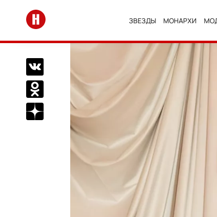
Перейти на главную
ЗВЕЗДЫ
МОНАРХИ
МО
Поделиться Вконтакте
Поделиться в Одноклассниках
Подписаться на нас в Дзен