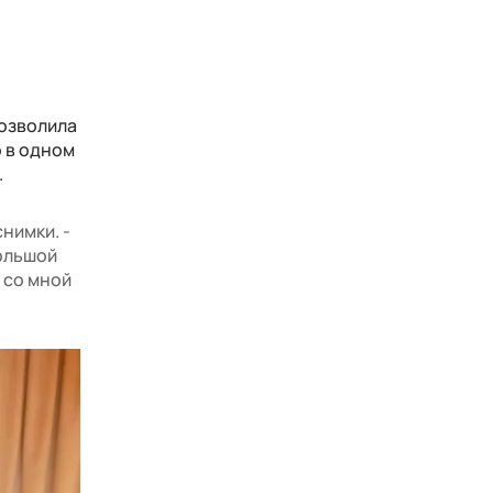
ь
позволила
 в одном
.
нимки. -
большой
 со мной