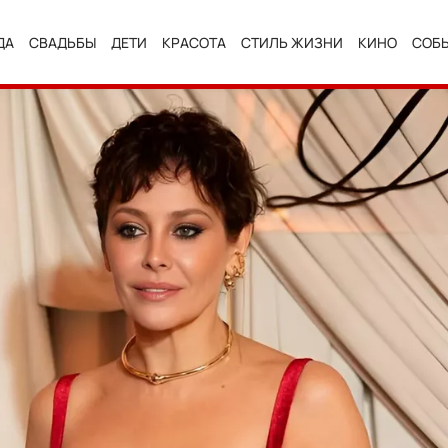
ДА
СВАДЬБЫ
ДЕТИ
КРАСОТА
СТИЛЬ ЖИЗНИ
КИНО
СОБ