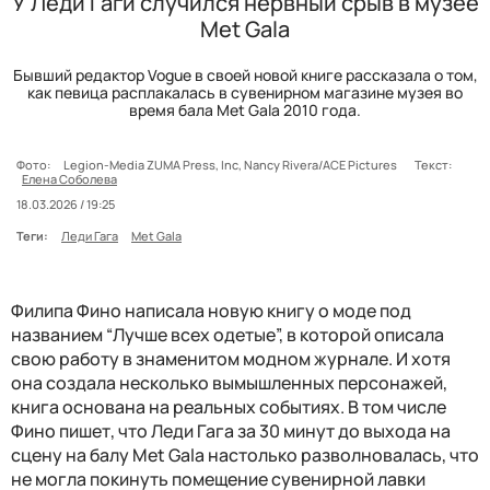
У Леди Гаги случился нервный срыв в музее
Met Gala
Бывший редактор Vogue в своей новой книге рассказала о том,
как певица расплакалась в сувенирном магазине музея во
время бала Met Gala 2010 года.
Фото:
Legion-Media ZUMA Press, Inc, Nancy Rivera/ACE Pictures
Текст:
Елена Соболева
18.03.2026 / 19:25
Теги:
Леди Гага
Met Gala
Филипа Фино написала новую книгу о моде под
названием “Лучше всех одетые”, в которой описала
свою работу в знаменитом модном журнале. И хотя
она создала несколько вымышленных персонажей,
книга основана на реальных событиях. В том числе
Фино пишет, что Леди Гага за 30 минут до выхода на
сцену на балу Met Gala настолько разволновалась, что
не могла покинуть помещение сувенирной лавки