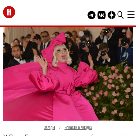
Перейти на главную
Telegram канал HEL
Группа HELLO В
Канал HELLO
ЗВЕЗДЫ
/
НОВОСТИ О ЗВЕЗДАХ