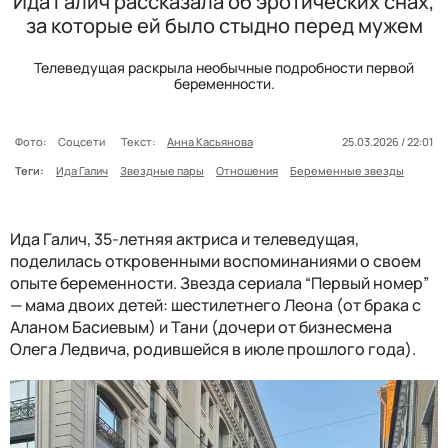
Ида Галич рассказала об эротических снах,
за которые ей было стыдно перед мужем
Телеведущая раскрыла необычные подробности первой
беременности.
Фото:
Соцсети
Текст:
Анна Касьянова
25.03.2026 / 22:01
Теги:
Ида Галич
Звездные пары
Отношения
Беременные звезды
Ида Галич, 35-летняя актриса и телеведущая,
поделилась откровенными воспоминаниями о своем
опыте беременности. Звезда сериала “Первый номер”
— мама двоих детей: шестилетнего Леона (от брака с
Аланом Басиевым) и Тани (дочери от бизнесмена
Олега Ледвича, родившейся в июле прошлого года).