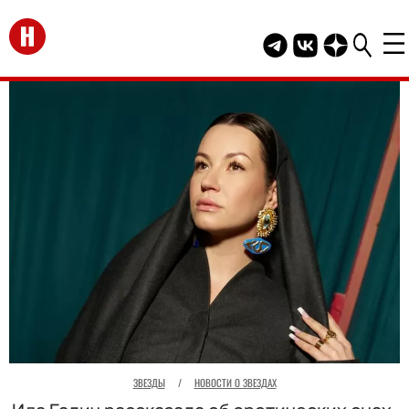
Перейти на главную
Telegram канал HEL
Группа HELLO В
Канал HELLO
ЗВЕЗДЫ
/
НОВОСТИ О ЗВЕЗДАХ