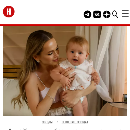
Перейти на главную
Telegram канал HEL
Группа HELLO В
Канал HELLO
ЗВЕЗДЫ
/
НОВОСТИ О ЗВЕЗДАХ