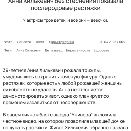
Анна Хилькевич без стеснения показала
послеродовые растяжки
У актрисы трое детей, и все они — девочки.
Фото:
Соцсети
Текст:
Дарья Бухарина
31.03.2026 / 10:50
Теги:
Анна Хилькевич
Дети звезд
Беременность
Здоровье
39-летняя Анна Хилькевич рожала трижды,
умудрившись сохранить точеную фигуру. Однако
растяжек, которые есть у любой рожавшей женщины,
ей избежать не удалось. Анна не стесняется
демонстрировать живот, однако планирует со
временем избавиться от несовершенств.
В своем личном блоге звезда “Универа” выложила
честное видео, на котором позволила младшей дочке
пощупать растяжки. Живот Хилькевич образно назвала