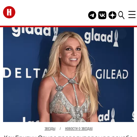
Перейти на главную
Telegram канал HEL
Группа HELLO В
Канал HELLO
ЗВЕЗДЫ
/
НОВОСТИ О ЗВЕЗДАХ