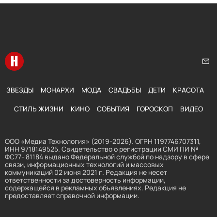
Перейти на главную
Нап
ЗВЕЗДЫ
МОНАРХИ
МОДА
СВАДЬБЫ
ДЕТИ
КРАСОТА
СТИЛЬ ЖИЗНИ
КИНО
СОБЫТИЯ
ГОРОСКОП
ВИДЕО
ООО «Медиа Технология» (2019-2026). ОГРН 1197746707311,
ИНН 9718149525. Свидетельство о регистрации СМИ ПИ №
ФС77- 81184 выдано Федеральной службой по надзору в сфере
связи, информационных технологий и массовых
коммуникаций 02 июня 2021 г. Редакция не несет
ответственности за достоверность информации,
содержащейся в рекламных объявлениях. Редакция не
предоставляет справочной информации.