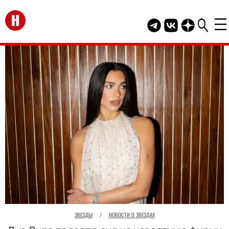
Перейти на главную
Telegram канал HEL
Группа HELLO В
Канал HELLO
ЗВЕЗДЫ
/
НОВОСТИ О ЗВЕЗДАХ