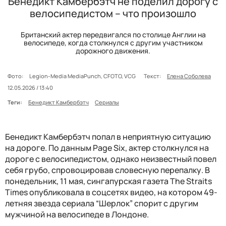
Бенедикт Камбербэтч не поделил дорогу с
велосипедистом – что произошло
Британский актер передвигался по столице Англии на
велосипеде, когда столкнулся с другим участником
дорожного движения.
Фото:
Legion-Media MediaPunch, CFOTO, VCG
Текст:
Елена Соболева
12.05.2026 / 13:40
Теги:
Бенедикт Камбербэтч
Сериалы
Бенедикт Камбербэтч попал в неприятную ситуацию
на дороге. По данным Page Six, актер столкнулся на
дороге с велосипедистом, однако неизвестный повел
себя грубо, спровоцировав словесную перепалку. В
понедельник, 11 мая, сингапурская газета The Straits
Times опубликовала в соцсетях видео, на котором 49-
летняя звезда сериала “Шерлок” спорит с другим
мужчиной на велосипеде в Лондоне.