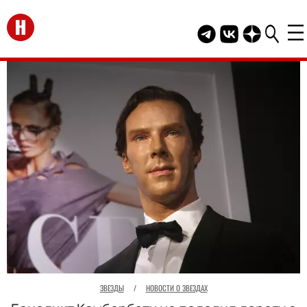
Перейти на главную
Telegram канал HEL
Группа HELLO В
Канал HELLO
ЗВЕЗДЫ
/
НОВОСТИ О ЗВЕЗДАХ