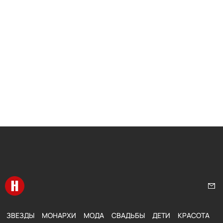
Перейти на главную
Нап
ЗВЕЗДЫ
МОНАРХИ
МОДА
СВАДЬБЫ
ДЕТИ
КРАСОТА