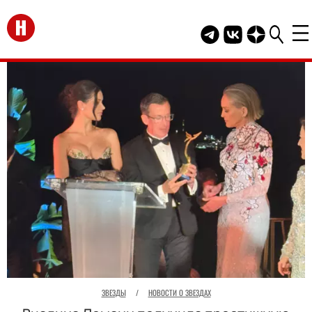
Перейти на главную
Telegram канал HEL
Группа HELLO В
Канал HELLO
ЗВЕЗДЫ
/
НОВОСТИ О ЗВЕЗДАХ