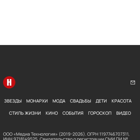
Перейти на главную
Нап
ЗВЕЗДЫ
МОНАРХИ
МОДА
СВАДЬБЫ
ДЕТИ
КРАСОТА
СТИЛЬ ЖИЗНИ
КИНО
СОБЫТИЯ
ГОРОСКОП
ВИДЕО
ООО «Медиа Технология» (2019-2026). ОГРН 1197746707311,
ИНН 9718149525. Свидетельство о регистрации СМИ ПИ №