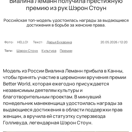
Виалина Леманн получила престижную
премию из рук Шэрон Стоун
Российская топ-модель удостоилась награды за выдающиеся
достижения в борьбе за женские права.
Фото:
HELLO!
Текст:
Дарья Бухарина
20.05.2026 / 12:20
Теги:
Шэрон Стоун
Культура
Премии
Модель из России Виалина Леманн прибыла в Канны,
чтобы принять участие в церемонии вручения премии
Better World, которая ежегодно присуждается
независимым деятелям культуры и
благотворительным проектам. В минувший
понедельник манекенщица удостоилась награды за
выдающиеся достижения в области поддержки прав
женщин, а вручила ей статуэтку суперзвезда
Голливуда, легендарная Шэрон Стоун.