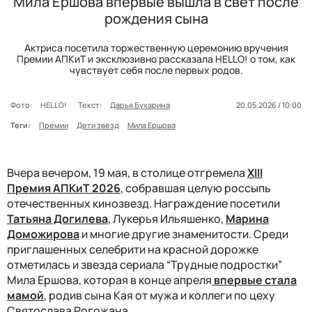
Мила Ершова впервые вышла в свет после
рождения сына
Актриса посетила торжественную церемонию вручения
Премии АПКиТ и эксклюзивно рассказала HELLO! о том, как
чувствует себя после первых родов.
Фото:
HELLO!
Текст:
Дарья Бухарина
20.05.2026 / 10:00
Теги:
Премии
Дети звезд
Мила Ершова
Вчера вечером, 19 мая, в столице отгремела
XIII
Премия АПКиТ 2026
, собравшая целую россыпь
отечественных кинозвезд. Награждение посетили
Татьяна Догилева
, Лукерья Ильяшенко,
Марина
Доможирова
и многие другие знаменитости. Среди
приглашенных селебрити на красной дорожке
отметилась и звезда сериала “Трудные подростки”
Мила Ершова, которая в конце апреля
впервые стала
мамой
, родив сына Кая от мужа и коллеги по цеху
Святослава Рогожана.