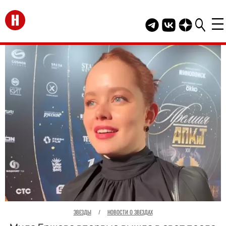
Перейти на главную
Telegram канал HEL
Группа HELLO В
Канал HELLO
ЗВЕЗДЫ
/
НОВОСТИ О ЗВЕЗДАХ