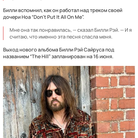
Билли вспомнил, как он работал над треком своей
дочери Ноа “Don't Put It All On Me”.
Мне она так понравилась, — сказал Билли Рэй. — И я
считаю, что именно эта песня спасла меня.
Выход нового альбома Билли Рэй Сайруса под
названием “The Hill” запланирован на 16 июня.