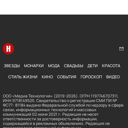
Перейти на главную
Нап
ЗВЕЗДЫ
МОНАРХИ
МОДА
СВАДЬБЫ
ДЕТИ
КРАСОТА
СТИЛЬ ЖИЗНИ
КИНО
СОБЫТИЯ
ГОРОСКОП
ВИДЕО
ООО «Медиа Технология» (2019-2026). ОГРН 1197746707311,
ИНН 9718149525. Свидетельство о регистрации СМИ ПИ №
ФС77- 81184 выдано Федеральной службой по надзору в сфере
связи, информационных технологий и массовых
коммуникаций 02 июня 2021 г. Редакция не несет
ответственности за достоверность информации,
содержащейся в рекламных объявлениях. Редакция не
предоставляет справочной информации.