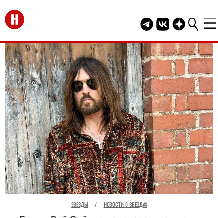
Перейти на главную
Telegram канал HEL
Группа HELLO В
Канал HELLO
ЗВЕЗДЫ
/
НОВОСТИ О ЗВЕЗДАХ