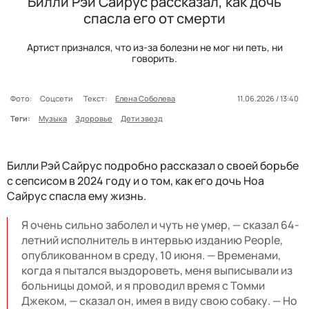
Билли Рэй Сайрус рассказал, как дочь
спасла его от смерти
Артист признался, что из-за болезни не мог ни петь, ни
говорить.
Фото:
Соцсети
Текст:
Елена Соболева
11.06.2026 / 13:40
Теги:
Музыка
Здоровье
Дети звезд
Билли Рэй Сайрус подробно рассказал о своей борьбе
с сепсисом в 2024 году и о том, как его дочь Ноа
Сайрус спасла ему жизнь.
Я очень сильно заболел и чуть не умер, — сказал 64-
летний исполнитель в интервью изданию People,
опубликованном в среду, 10 июня. — Временами,
когда я пытался выздороветь, меня выписывали из
больницы домой, и я проводил время с Томми
Джеком, — сказал он, имея в виду свою собаку. — Но