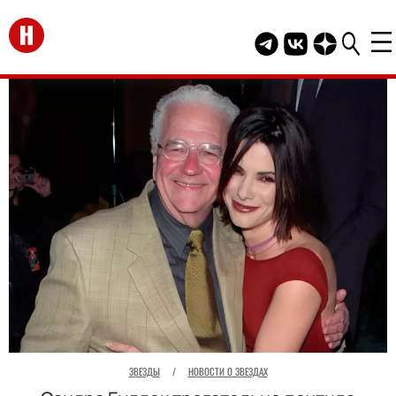
Перейти на главную
Telegram канал HEL
Группа HELLO В
Канал HELLO
ЗВЕЗДЫ
/
НОВОСТИ О ЗВЕЗДАХ