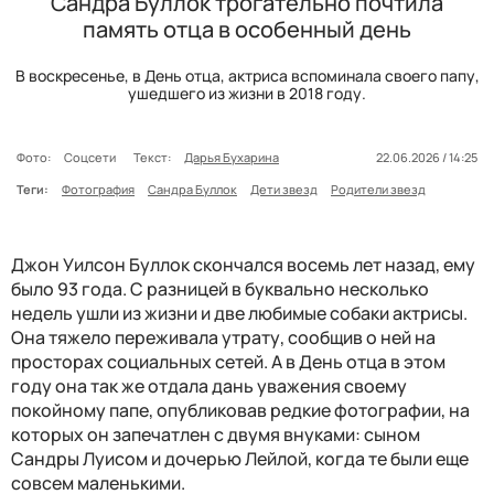
Сандра Буллок трогательно почтила
память отца в особенный день
В воскресенье, в День отца, актриса вспоминала своего папу,
ушедшего из жизни в 2018 году.
Фото:
Соцсети
Текст:
Дарья Бухарина
22.06.2026 / 14:25
Теги:
Фотография
Сандра Буллок
Дети звезд
Родители звезд
Джон Уилсон Буллок скончался восемь лет назад, ему
было 93 года. С разницей в буквально несколько
недель ушли из жизни и две любимые собаки актрисы.
Она тяжело переживала утрату, сообщив о ней на
просторах социальных сетей. А в День отца в этом
году она так же отдала дань уважения своему
покойному папе, опубликовав редкие фотографии, на
которых он запечатлен с двумя внуками: сыном
Сандры Луисом и дочерью Лейлой, когда те были еще
совсем маленькими.