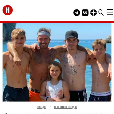
Перейти на главную
Telegram канал HEL
Группа HELLO В
Канал HELLO
ЗВЕЗДЫ
/
НОВОСТИ О ЗВЕЗДАХ