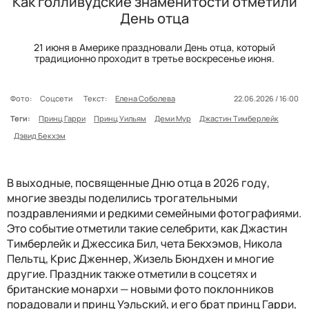
Как голливудские знаменитости отметили
День отца
21 июня в Америке праздновали День отца, который
традиционно проходит в третье воскресенье июня.
Фото:
Соцсети
Текст:
Елена Соболева
22.06.2026 / 16:00
Теги:
Принц Гарри
Принц Уильям
Деми Мур
Джастин Тимберлейк
Дэвид Бекхэм
В выходные, посвященные Дню отца в 2026 году,
многие звезды поделились трогательными
поздравлениями и редкими семейными фотографиями.
Это событие отметили такие селебрити, как Джастин
Тимберлейк и Джессика Бил, чета Бекхэмов, Никола
Пельтц, Крис Дженнер, Жизель Бюндхен и многие
другие. Праздник также отметили в соцсетях и
британские монархи — новыми фото поклонников
порадовали и принц Уэльский, и его брат принц Гарри,