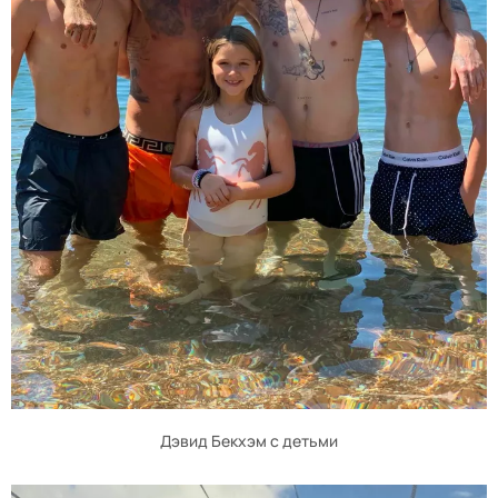
Дэвид Бекхэм с детьми