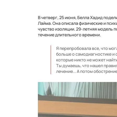
В четверг, 25 июня, Белла Хадид поде
Лайма. Она описала физические и псих
чувство изоляции. 29-летняя модель 
течение длительного времени.
Я перепробовала все, что могл
больше о самодиагностике и с
которые никто не может найти
Ты думаешь, что нашел прави
лечение... А потом обострени