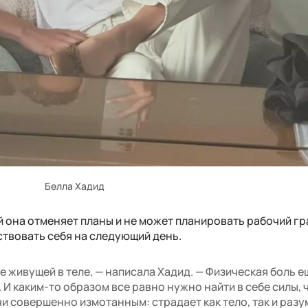
Белла Хадид
й она отменяет планы и не может планировать рабочий гр
вствовать себя на следующий день.
 живущей в теле, — написала Хадид. — Физическая боль е
.. И каким-то образом все равно нужно найти в себе силы,
и совершенно измотанным: страдает как тело, так и разу