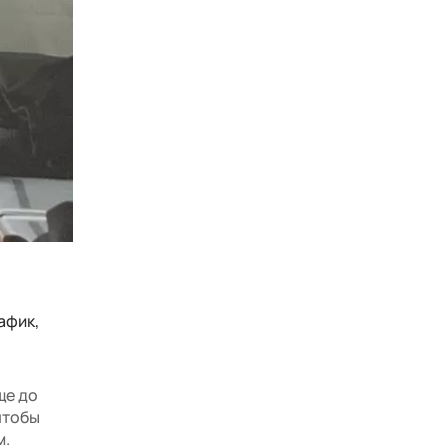
афик,
ще до
 чтобы
м.