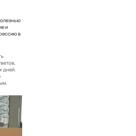
 болезнью
ие и
рессию в
ть
тветов,
х дней.
е
ым.