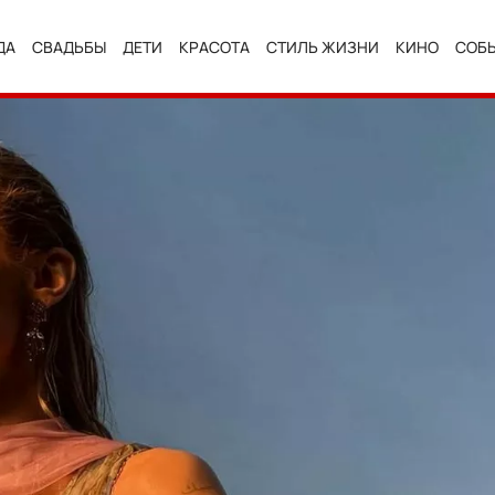
ДА
СВАДЬБЫ
ДЕТИ
КРАСОТА
СТИЛЬ ЖИЗНИ
КИНО
СОБ