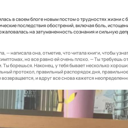
лилась в своем блоге новым постом о трудностях жизни с
ические последствия обострений, включая боль, истощен
пожаловалась на затуманенность сознания и сильную деп
а, — написала она, отметив, что читала книги, чтобы узна
имптомах, но все равно ей очень плохо. — Ты требуешь о
. Ты борешься. Наконец, у тебя бывает несколько хороши
льный протокол, правильный распорядок дня, правильно
е возвращается, и вдруг все снова кажется неопределенн