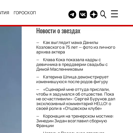
ЫТИЯ
ГОРОСКОП
Telegram канал HELLO
Группа HELLO Вконтакт
Канал HELLO в Дзе
Новости о звездах
Как выглядит мама Данилы
Козловского в 75 лет — фото из личного
архива актера
Клава Кока показала кадры с
девичника в преддверии свадьбы с
Димой Масленниковым
Катерина Шпица демонстрирует
изменившуюся после родов фигуру
«Сценарий мне оттуда прислали,
чтобы я задумался об отцовстве. Пока
не осчастливили»: Сергей Бурунов дал
эксклюзивный комментарий HELLO! о
своей роли в «Отцовском клубе»
Коронация на тренерском мостике:
Зинедин Зидан возглавил сборную
Франции