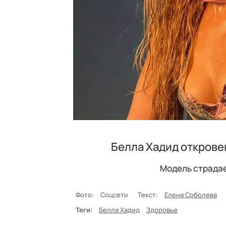
Белла Хадид открове
Модель страдае
Фото:
Соцсети
Текст:
Елена Соболева
Теги:
Белла Хадид
Здоровье