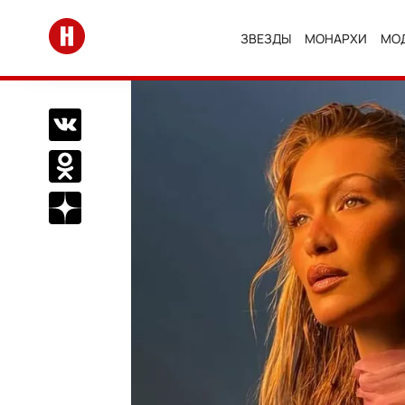
Перейти на главную
ЗВЕЗДЫ
МОНАРХИ
МО
Поделиться Вконтакте
Поделиться в Одноклассниках
Подписаться на нас в Дзен