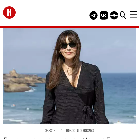
Перейти на главную
Telegram канал HEL
Группа HELLO В
Канал HELLO
ЗВЕЗДЫ
/
НОВОСТИ О ЗВЕЗДАХ