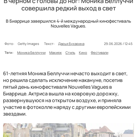
В черном с головы до ног: Моника Беллуччи
совершила редкий выход в свет
В Биаррице завершился 4-й международный кинофестиваль
Nouvelles Vagues.
Фото:
Getty Images
Текст:
Дарья Бухарина
29.06.2026 / 12:45
Теги:
Моника Беллуччи
Макияж
Стиль
Кино
Фестивали
61-летняя Моника Беллуччи нечасто выходит в свет,
но решила сделать исключение накануне, посетив
пятый день кинофестиваля Nouvelles Vagues в
Биаррице. Актриса вышла на ковровую дорожку,
развернувшуюся на открытом воздухе, и приняла
участие в фотоколле наряду с другими европейскими
звездами.