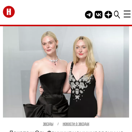
Перейти на главную
Telegram канал HEL
Группа HELLO В
Канал HELLO
ЗВЕЗДЫ
/
НОВОСТИ О ЗВЕЗДАХ