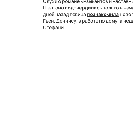
Слухи о романе музыкантов и наставни
Шелтона
подтвердились
только в нач
дней назад певица
познакомила
новог
Гвен, Деннису, в работе по дому, а н
Стефани.