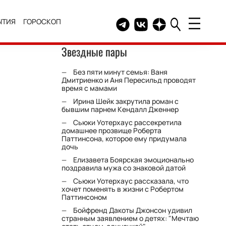
ЫТИЯ
ГОРОСКОП
Telegram канал HELLO
Группа HELLO Вконтакт
Канал HELLO в Дзе
Звездные пары
Без пяти минут семья: Ваня
Дмитриенко и Аня Пересильд проводят
время с мамами
Ирина Шейк закрутила роман с
бывшим парнем Кендалл Дженнер
Сьюки Уотерхаус рассекретила
домашнее прозвище Роберта
Паттинсона, которое ему придумала
дочь
Елизавета Боярская эмоционально
поздравила мужа со знаковой датой
Сьюки Уотерхаус рассказала, что
хочет поменять в жизни с Робертом
Паттинсоном
Бойфренд Дакоты Джонсон удивил
странным заявлением о детях: "Мечтаю