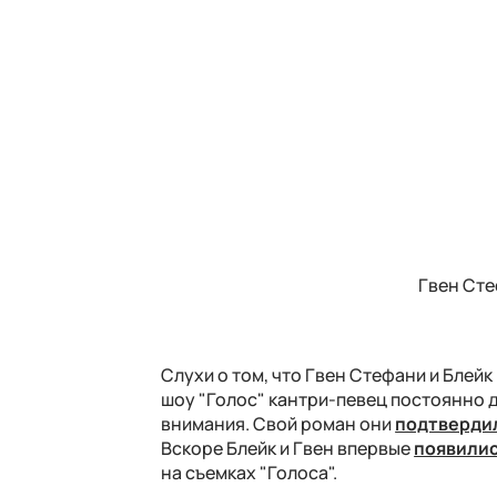
Гвен Сте
Слухи о том, что Гвен Стефани и Блей
шоу "Голос" кантри-певец постоянно д
внимания. Свой роман они
подтверди
Вскоре Блейк и Гвен впервые
появили
на съемках "Голоса".