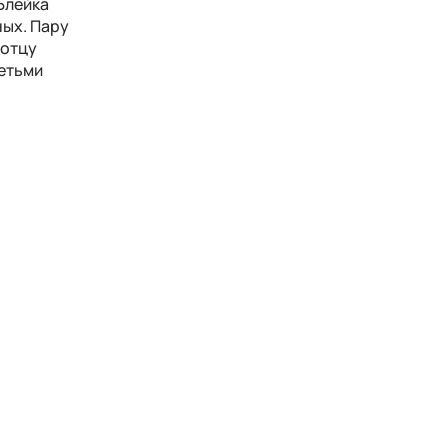
Блейка
ных. Пару
 отцу
детьми