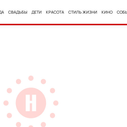
ДА
СВАДЬБЫ
ДЕТИ
КРАСОТА
СТИЛЬ ЖИЗНИ
КИНО
СОБ