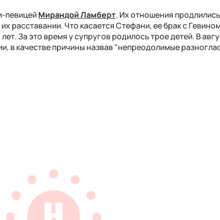
ри-певицей
Мирандой Ламберт
. Их отношения продлились 
 их расставании. Что касается Стефани, ее брак с Гевино
лет. За это время у супругов родилось трое детей. В авг
ии, в качестве причины назвав "непреодолимые разноглас