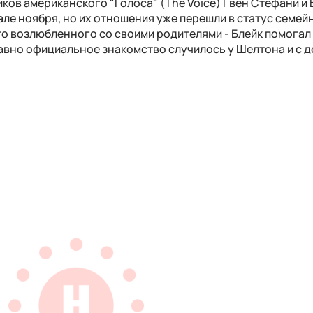
ков американского "Голоса" (The Voice) Гвен Стефани и 
але ноября, но их отношения уже перешли в статус семей
о возлюбленного со своими родителями - Блейк помогал
едавно официальное знакомство случилось у Шелтона и с 