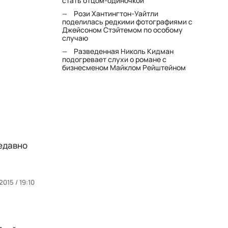
стать отцом-одиночкой"
Рози Хантингтон-Уайтли
поделилась редкими фотографиями с
Джейсоном Стэйтемом по особому
случаю
Разведенная Николь Кидман
подогревает слухи о романе с
бизнесменом Майклом Рейштейном
недавно
2015 / 19:10