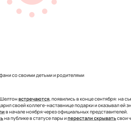
фани со своими детьми и родителями
к Шелтон
встречаются
, появились в конце сентября: на с
арил своей коллеге-наставнице подарки и оказывал ей з
ли
в начале ноября через официальных представителей.
сь
на публике в статусе пары и
перестали скрывать
свои 