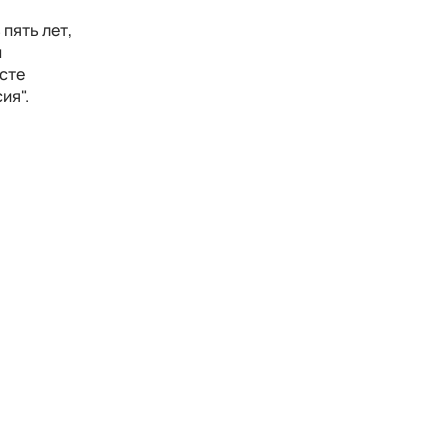
пять лет,
м
усте
ия".