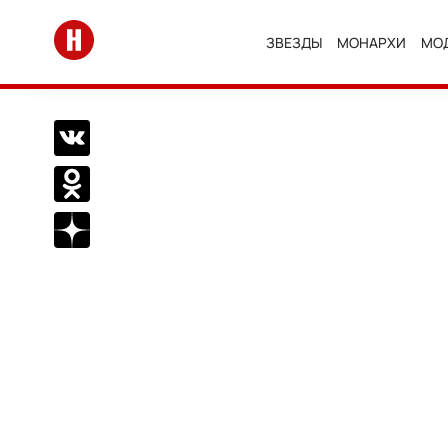
Перейти на главную
ЗВЕЗДЫ
МОНАРХИ
МО
Поделиться Вконтакте
Поделиться в Одноклассниках
Подписаться на нас в Дзен