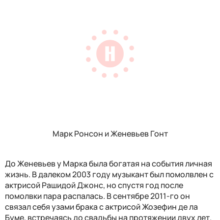
Марк Ронсон и Женевьев Гонт
До Женевьев у Марка была богатая на события личная
жизнь. В далеком 2003 году музыкант был помолвлен с
актрисой Рашидой Джонс, но спустя год после
помолвки пара распалась. В сентябре 2011-го он
связал себя узами брака с актрисой Жозефин де ла
Буме, встречаясь до свадьбы на протяжении двух лет.