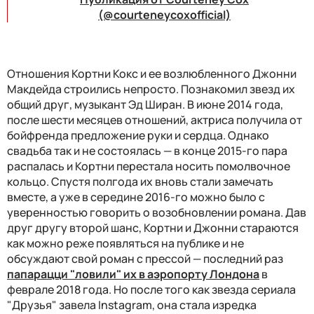
(@courteneycoxofficial)
Отношения Кортни Кокс и ее возлюбленного Джонни
Макдейда строились непросто. Познакомил звезд их
общий друг, музыкант Эд Ширан. В июне 2014 года,
после шести месяцев отношений, актриса получила от
бойфренда предложение руки и сердца. Однако
свадьба так и не состоялась — в конце 2015-го пара
распалась и Кортни перестала носить помолвочное
кольцо. Спустя полгода их вновь стали замечать
вместе, а уже в середине 2016-го можно было с
уверенностью говорить о возобновлении романа. Дав
друг другу второй шанс, Кортни и Джонни стараются
как можно реже появляться на публике и не
обсуждают свой роман с прессой — последний раз
папарацци "ловили" их в аэропорту Лондона
в
феврале 2018 года. Но после того как звезда сериала
"Друзья" завела Instagram, она стала изредка