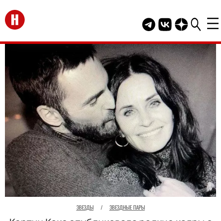
Перейти на главную
Telegram канал HEL
Группа HELLO В
Канал HELLO
ЗВЕЗДЫ
/
ЗВЕЗДНЫЕ ПАРЫ