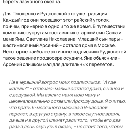
берегу лазурного океана.
Для Плющенко и Рудковской это уже традиция.
Каждый год они посещают этот райский уголок,
причем, примерно в одно и то же время. В путешествии
компанию супругам составил их старший сын Саша и
мама Яны, Светлана Николаевна. Младший сын пары –
шестимесячный Арсений – остался дома в Москве.
Некоторые наиболее активные подписчики Рудковской
такое решение продюсера осудили. Яна объяснила –
Арсений слишком мал для длительных перелетов:
На вчерашний вопрос моих подписчиков: "А где
малыш?" – отвечаю: малыш остался дома, с няней и
с дедушкой. Мы взяли с нами мою маму и
целенаправленно оставили Арсюшу дома. Я считаю,
что брать 6-месячного малыша в 9-часовой
перелет, в другую страну, в такое смутное время,
да еще и в другой климат ради того, чтобы его два
раза в день окунуть в океан, – не стоит того, чтобы