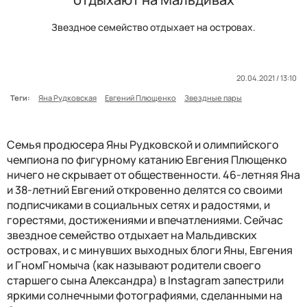
Звездное семейство отдыхает на островах.
20.04.2021 / 13:10
Теги:
Яна Рудковская
Евгений Плющенко
Звездные пары
Семья продюсера Яны Рудковской и олимпийского
чемпиона по фигурному катанию Евгения Плющенко
ничего не скрывает от общественности. 46-летняя Яна
и 38-летний Евгений откровенно делятся со своими
подписчиками в социальных сетях и радостями, и
горестями, достижениями и впечатлениями. Сейчас
звездное семейство отдыхает на Мальдивских
островах, и с минувших выходных блоги Яны, Евгения
и ГномГномыча (как называют родители своего
старшего сына Александра) в Instagram запестрили
яркими солнечными фотографиями, сделанными на