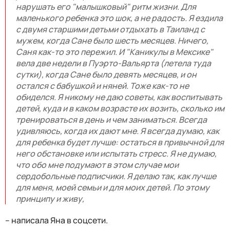
нарушать его "малышковый" ритм жизни. Для
маленького ребенка это шок, а не радость. Я ездила
с двумя старшими детьми отдыхать в Таиланд с
мужем, когда Сане было шесть месяцев. Ничего,
Саня как-то это пережил. И "Каникулы в Мексике"
вела две недели в Пуэрто-Вальярта (летела туда
сутки), когда Сане было девять месяцев, и он
остался с бабушкой и няней. Тоже как-то не
обиделся. Я никому не даю советы, как воспитывать
детей, куда и в каком возрасте их возить, сколько им
тренироваться в день и чем заниматься. Всегда
удивляюсь, когда их дают мне. Я всегда думаю, как
для ребенка будет лучше: остаться в привычной для
него обстановке или испытать стресс. Я не думаю,
что обо мне подумают в этом случае мои
сердобольные подписчики. Я делаю так, как лучше
для меня, моей семьи и для моих детей. По этому
принципу и живу,
– написала Яна в соцсети.