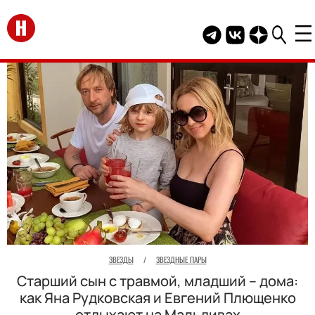
Перейти на главную
Telegram канал HEL
Группа HELLO В
Канал HELLO
ЗВЕЗДЫ
/
ЗВЕЗДНЫЕ ПАРЫ
Старший сын с травмой, младший – дома:
как Яна Рудковская и Евгений Плющенко
отдыхают на Мальдивах