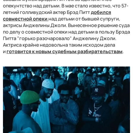
опекунтство над детьми. В мае стало известно, что 57-
летний голливудский актер Брэд Питт
добился
совместной опеки
над детьми от бывшей супруги,
актрисы Анджелины Джоли. Вынесенное решение суда
по делу о совместной опеки над детьми в пользу Брэда
Питта "горько разочаровало" Анджелину Джоли.
Актриса крайне недовольна таким исходом дела
и
готовится к новым судебным разбирательствам
.