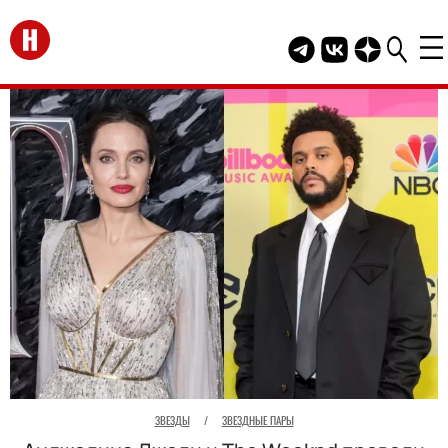
Перейти на главную
Telegram канал HEL
Группа HELLO В
Канал HELLO
ЗВЕЗДЫ
/
ЗВЕЗДНЫЕ ПАРЫ