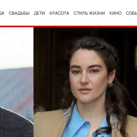
ДА
СВАДЬБЫ
ДЕТИ
КРАСОТА
СТИЛЬ ЖИЗНИ
КИНО
СОБ