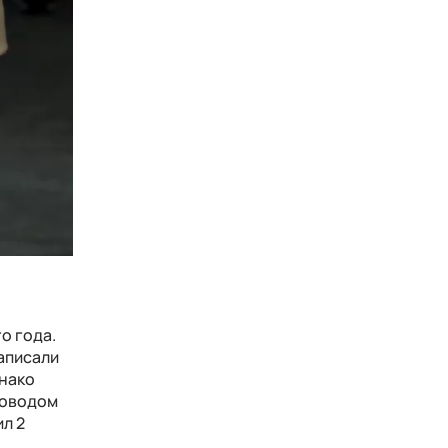
о года.
аписали
днако
Поводом
л 2