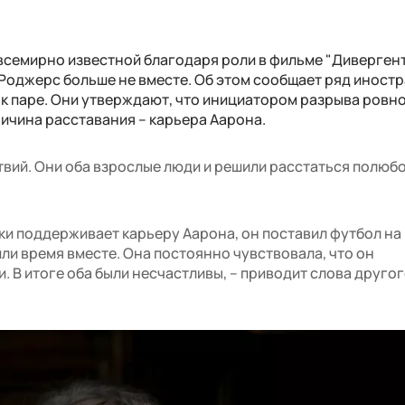
всемирно известной благодаря роли в фильме "Дивергент"
Роджерс больше не вместе. Об этом сообщает ряд иност
 к паре. Они утверждают, что инициатором разрыва ровн
ричина расставания – карьера Аарона.
вий. Они оба взрослые люди и решили расстаться полюбо
ски поддерживает карьеру Аарона, он поставил футбол на
или время вместе. Она постоянно чувствовала, что он
 В итоге оба были несчастливы, – приводит слова друго