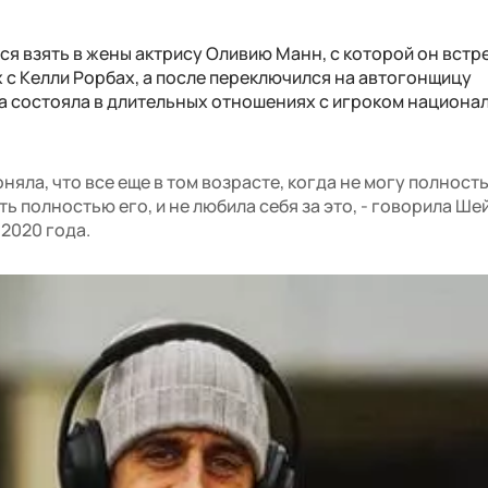
я взять в жены актрису Оливию Манн, с которой он встр
х с Келли Рорбах, а после переключился на автогонщицу
она состояла в длительных отношениях с игроком национа
поняла, что все еще в том возрасте, когда не могу полност
ть полностью его, и не любила себя за это, - говорила Ше
 2020 года.