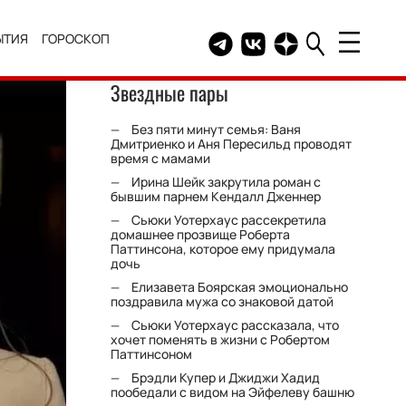
ЫТИЯ
ГОРОСКОП
Telegram канал HELLO
Группа HELLO Вконтакт
Канал HELLO в Дзе
Звездные пары
Без пяти минут семья: Ваня
Дмитриенко и Аня Пересильд проводят
время с мамами
Ирина Шейк закрутила роман с
бывшим парнем Кендалл Дженнер
Сьюки Уотерхаус рассекретила
домашнее прозвище Роберта
Паттинсона, которое ему придумала
дочь
Елизавета Боярская эмоционально
поздравила мужа со знаковой датой
Сьюки Уотерхаус рассказала, что
хочет поменять в жизни с Робертом
Паттинсоном
Брэдли Купер и Джиджи Хадид
пообедали с видом на Эйфелеву башню