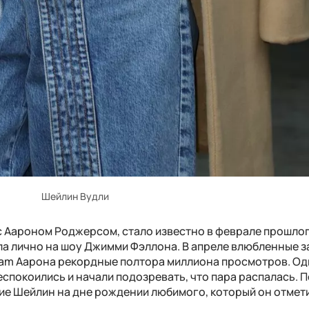
Шейлин Вудли
с Аароном Роджерсом, стало известно в феврале прошлог
а лично на шоу Джимми Фэллона. В апреле влюбленные з
ram Аарона рекордные полтора миллиона просмотров. О
еспокоились и начали подозревать, что пара распалась. 
ие Шейлин на дне рождении любимого, который он отмети