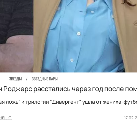
ЗВЕЗДЫ
/
ЗВЕЗДНЫЕ ПАРЫ
 Роджерс расстались через год после по
я ложь" и трилогии "Дивергент" ушла от жениха-футб
HELLO
17.02.
е