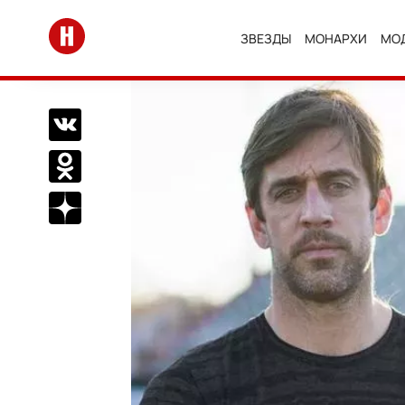
Перейти на главную
ЗВЕЗДЫ
МОНАРХИ
МО
Поделиться Вконтакте
Поделиться в Одноклассниках
Подписаться на нас в Дзен