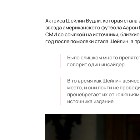
Актриса Шейлин Вудли, которая стала 
звезда американского футбола Аарон 
СМИ со ссылкой на источники, близкие
год после помолвки стала Шейлин, а п
Было слишком много препятст
говорит один инсайдер.
В то время как Шейлин всяче
место, и они почти не провод
пренебрегает их отношениями.
источника издание.