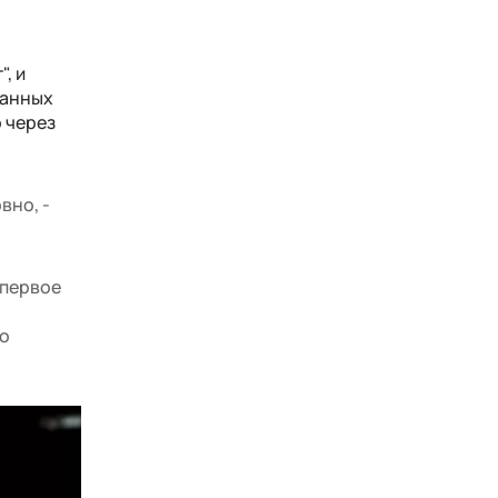
, и
ранных
о через
вно, -
 первое
го