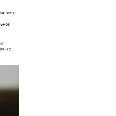
ечался с
льной
ью
йлин о