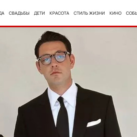
ДА
СВАДЬБЫ
ДЕТИ
КРАСОТА
СТИЛЬ ЖИЗНИ
КИНО
СОБ