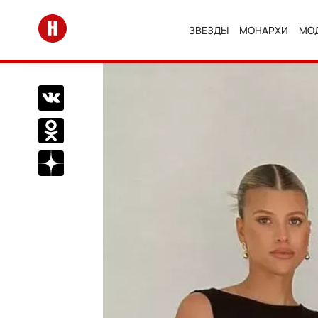
Перейти на главную
ЗВЕЗДЫ
МОНАРХИ
МО
Поделиться Вконтакте
Поделиться в Одноклассниках
Подписаться на нас в Дзен