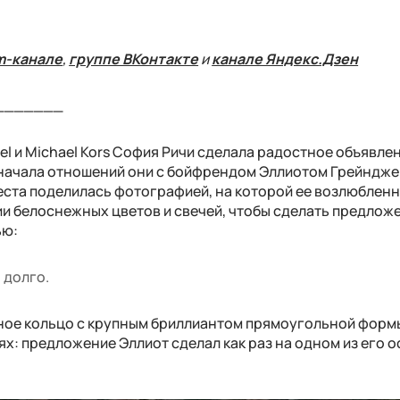
m-канале
,
группе ВКонтакте
и
канале Яндекс.Дзен
_______
el и Michael Kors София Ричи сделала радостное объявлен
с начала отношений они с бойфрендом Эллиотом Грейндж
еста поделилась фотографией, на которой ее возлюблен
и белоснежных цветов и свечей, чтобы сделать предложе
ью:
 долго.
ное кольцо с крупным бриллиантом прямоугольной форм
х: предложение Эллиот сделал как раз на одном из его 