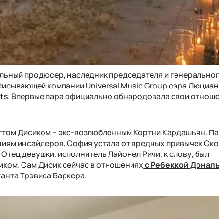
альный продюсер, наследник председателя и генерально
писывающей компании Universal Music Group сэра Люциан
ts
. Впервые пара официально обнародовала свои отноше
ттом Дисиком – экс-возлюбленным Кортни Кардашьян. П
ниям инсайдеров, София устала от вредных привычек Скот
тец девушки, исполнитель Лайонел Ричи, к слову, был
иком. Сам Дисик сейчас в отношениях
с Ребеккой Донал
канта Трэвиса Баркера.