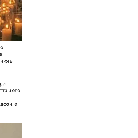
го
а
ния в
ара
та и его
ьдсон
, а