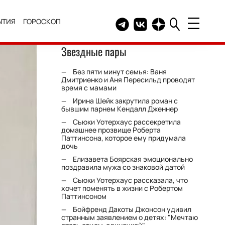
ЫТИЯ
ГОРОСКОП
Telegram канал HELLO
Группа HELLO Вконтакт
Канал HELLO в Дзе
Звездные пары
Без пяти минут семья: Ваня
Дмитриенко и Аня Пересильд проводят
время с мамами
Ирина Шейк закрутила роман с
бывшим парнем Кендалл Дженнер
Сьюки Уотерхаус рассекретила
домашнее прозвище Роберта
Паттинсона, которое ему придумала
дочь
Елизавета Боярская эмоционально
поздравила мужа со знаковой датой
Сьюки Уотерхаус рассказала, что
хочет поменять в жизни с Робертом
Паттинсоном
Бойфренд Дакоты Джонсон удивил
странным заявлением о детях: "Мечтаю