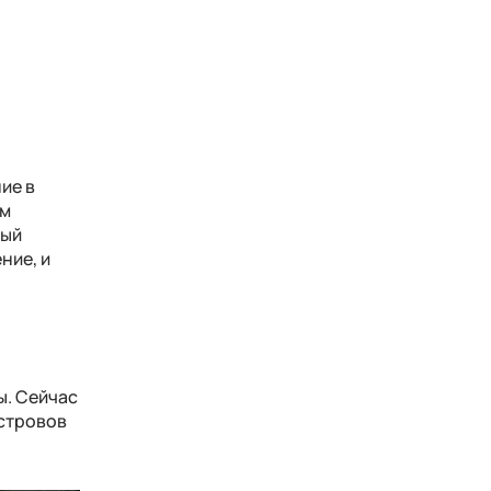
ие в
ем
ный
ние, и
ы. Сейчас
островов