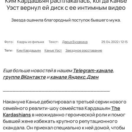
Ким Кардашьян расплакалась, когда Канье
Уэст вернул ей диск с ее интимным видео
Звезда оценила благородный поступок бывшего мужа.
Фото:
Кадры из фильма
Текст:
Дарья Бухарина
29.04.2022 / 12:15
Теги:
Ким Кардашьян
Канье Уэст
Звездное расставание
Еще больше новостей в нашем
Telegram-канале
,
группе ВКонтакте
и
канале Яндекс.Дзен
_________________________________
Накануне Канье дебютировал в третьей серии нового
семейного реалити-шоу семейства Кардашьян
The
Kardashians
в неожиданно героической роли и помог
бывшей жене избежать крупного репутационного
скандала. Он приехал специально к ней домой, чтобы