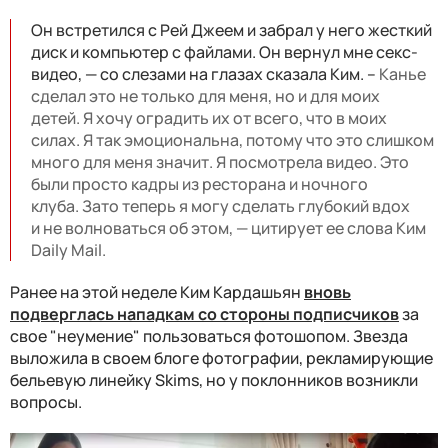
Он встретился с Рей Джеем и забрал у него жесткий
диск и компьютер с файлами. Он вернул мне секс-
видео, — со слезами на глазах сказала Ким. –
Канье
сделал это не только для меня, но и для моих
детей. Я хочу оградить их от всего, что в моих
силах. Я так эмоциональна, потому что это слишком
много для меня значит. Я посмотрела видео. Это
были просто кадры из ресторана и ночного
клуба. Зато теперь я могу сделать глубокий вдох
и не волноваться об этом, — цитирует ее слова Ким
Daily Mail.
Ранее на этой неделе Ким Кардашьян
вновь
подверглась нападкам со стороны подписчиков
за
свое "неумение" пользоваться фотошопом. Звезда
выложила в своем блоге фотографии, рекламирующие
бельевую линейку Skims, но у поклонников возникли
вопросы.