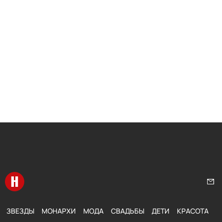
Перейти на главную
Нап
ЗВЕЗДЫ
МОНАРХИ
МОДА
СВАДЬБЫ
ДЕТИ
КРАСОТА