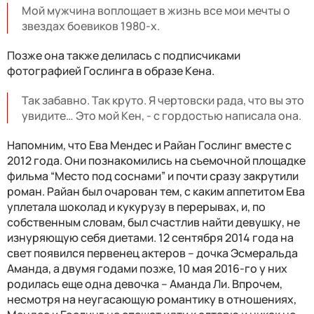
Мой мужчина воплощает в жизнь все мои мечты о
звездах боевиков 1980-х.
Позже она также делилась с подписчиками
фотографией Гослинга в образе Кена.
Так забавно. Так круто. Я чертовски рада, что вы это
увидите… Это мой Кен, - с гордостью написала она.
Напомним, что Ева Мендес и Райан Гослинг вместе с
2012 года. Они познакомились на съемочной площадке
фильма “Место под соснами” и почти сразу закрутили
роман. Райан был очарован тем, с каким аппетитом Ева
уплетала шоколад и кукурузу в перерывах, и, по
собственным словам, был счастлив найти девушку, не
изнуряющую себя диетами. 12 сентября 2014 года на
свет появился первенец актеров – дочка Эсмеральда
Аманда, а двумя годами позже, 10 мая 2016-го у них
родилась еще одна девочка – Аманда Ли. Впрочем,
несмотря на неугасающую романтику в отношениях,