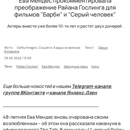
Ева Мендес прокомментировала
преображение Райана Гослинга для
фильмов "Барби" и "Серый человек"
Актеры вместе уже более 10-ти лет и растят двух дочерей.
Фото:
Getty Images, Соцсети, Кадры из фильма
Текст:
Дарья
Бухарина
29.06.2022 / 13:00
Теги:
Райан Гослинг
Ева Мендес
Звездные пары
Кино
Еще больше новостей в нашем
Telegram-канале
,
группе ВКонтакте
и
канале Яндекс.Дзен
______________________________
48-летняя Ева Мендес вновь очарована своим
возлюбленным – об этом она рассказала накануне в
эфире подкаста The Talk. В этом году 41-летний Райан