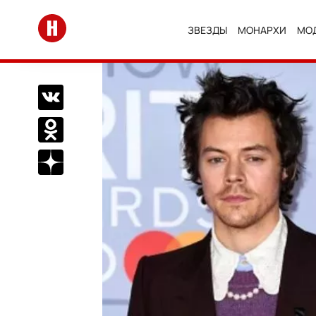
Перейти на главную
ЗВЕЗДЫ
МОНАРХИ
МО
Поделиться Вконтакте
Поделиться в Одноклассниках
Подписаться на нас в Дзен