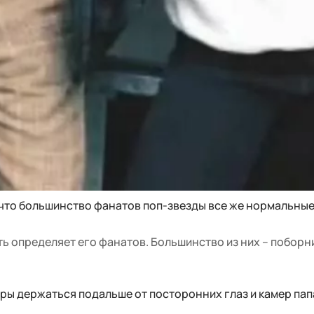
 что большинство фанатов поп-звезды все же нормальные
ть определяет его фанатов. Большинство из них – поборн
ы держаться подальше от посторонних глаз и камер пап