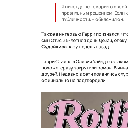
Я никогда не говорил о своей
правильным решением. Если кт
публичности, – объяснил он.
Также в интервью Гарри признался, что
сын Отис и 5-летняя дочь Дейзи, опек
Судейкиса
пару недель назад.
Гарри Стайлс и Оливия Уайлд познаком
похоже, сразу закрутили роман. В янв
друзей. Недавно в сети появились слу
официально не подтвердили.