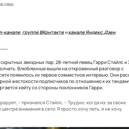
ые пары
m-канале
,
группе ВКонтакте
и
канале Яндекс.Дзен
___
скрытных звездных пар, 28-летний певец Гарри Стайлс и 
 молчать. Влюбленные вышли на откровенный разговор с
в сети появилось их первое совместное интервью. Они рас
ерной жестокости подписчиков по отношению к их тандем
ргается хейту со стороны поклонников Гарри.
 радует, – признался Стайлс, – Трудно, когда из-за своих
центре внимания в сети. Я просто хочу петь, я не хочу