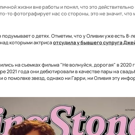
 личной жизни вне работы и понял, что это действительно
о-то фотографирует нас со стороны, это не значит, что 
 подумывает о детях. Отметим, что у Оливии уже есть 8-л
у над которыми актриса
отсудила у бывшего супруга Дже
ились на съемках фильма "Не волнуйся, дорогая" в 2020 г
аре 2021 года они дебютировали в качестве пары на свад
хи о помолвке звезд, однако ни Гарри, ни Оливия эту инф