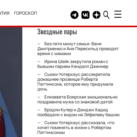
ЫТИЯ
ГОРОСКОП
Telegram канал HELLO
Группа HELLO Вконтакт
Канал HELLO в Дзе
Звездные пары
Без пяти минут семья: Ваня
Дмитриенко и Аня Пересильд проводят
время с мамами
Ирина Шейк закрутила роман с
бывшим парнем Кендалл Дженнер
Сьюки Уотерхаус рассекретила
домашнее прозвище Роберта
Паттинсона, которое ему придумала
дочь
Елизавета Боярская эмоционально
поздравила мужа со знаковой датой
Брэдли Купер и Джиджи Хадид
пообедали с видом на Эйфелеву башню
Сьюки Уотерхаус рассказала, что
хочет поменять в жизни с Робертом
Паттинсоном