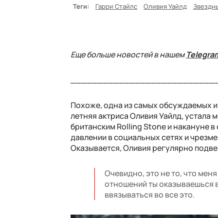
Теги:
Гарри Стайлс
Оливия Уайлд
Звездн
Еще больше новостей в нашем
Telegra
___________________________
Похоже, одна из самых обсуждаемых и 
летняя актриса Оливия Уайлд, устала
британским Rolling Stone и накануне 
давлении в социальных сетях и чрезм
Оказывается, Оливия регулярно подве
Очевидно, это не то, что меня
отношений ты оказываешься в 
ввязываться во все это.