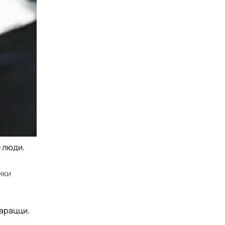
 люди.
ики
арацци.