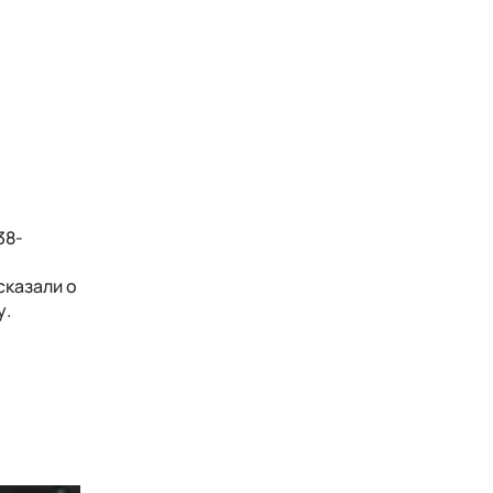
38-
сказали о
у.