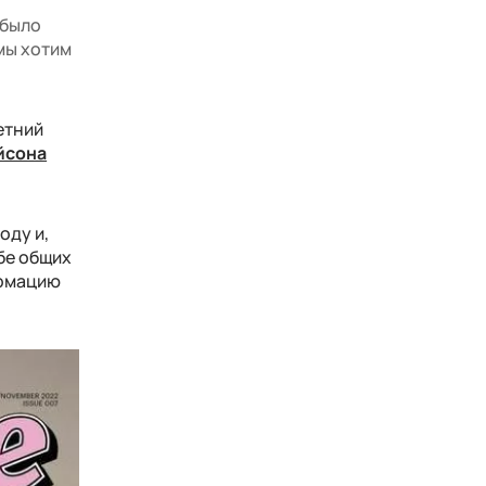
 было
мы хотим
етний
йсона
оду и,
ьбе общих
ормацию