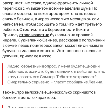
раскрывать не стала, однако фрагменты личной
переписки с музыкантом все же наделали шума. По
словам модели, на некоторое время она потеряла
связь с Левином, а через несколько месяцев он сам
написал ей, чтобы сообщить о том, что ждет третьего
ребенка. Отметим, что о беременности Бехати
Принслу
стало известно
буквально на прошлой
неделе. К удивлению Самнер, рассказав о пополнении
в семье, певец поинтересовался, может ли он назвать
будущего малыша в ее честь. Этот вопрос, по словам
девушки, привел ее в ужас.
Ладно, серьезный вопрос. У меня будет еще один
ребенок, и, если это будет мальчик, я действительно
хочу назвать его Самнер. Тебя это устраивает?
Смертельно серьезно, - гласит сообщение Левина.
Также Стро выложила еще несколько скриншотов
более интимного характера.
Это нереально, насколько ты чертовски