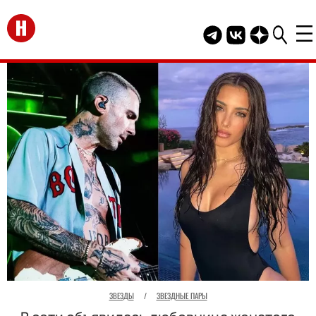
Перейти на главную
Telegram канал HEL
Группа HELLO В
Канал HELLO
ЗВЕЗДЫ
/
ЗВЕЗДНЫЕ ПАРЫ