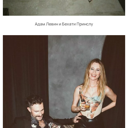
Адам Левин и Бехати Принслу