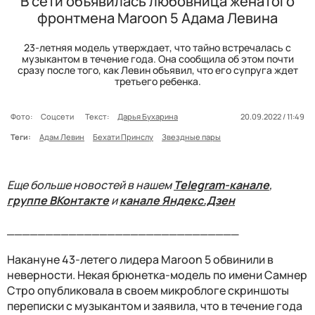
В сети объявилась любовница женатого
фронтмена Maroon 5 Адама Левина
23-летняя модель утверждает, что тайно встречалась с
музыкантом в течение года. Она сообщила об этом почти
сразу после того, как Левин объявил, что его супруга ждет
третьего ребенка.
Фото:
Соцсети
Текст:
Дарья Бухарина
20.09.2022 / 11:49
Теги:
Адам Левин
Бехати Принслу
Звездные пары
Еще больше новостей в нашем
Telegram-канале
,
группе ВКонтакте
и
канале Яндекс.Дзен
______________________________
Накануне 43-летего лидера Maroon 5 обвинили в
неверности. Некая брюнетка-модель по имени Самнер
Стро опубликовала в своем микроблоге скриншоты
переписки с музыкантом и заявила, что в течение года