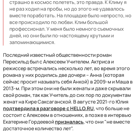
страшно в космос полететь, это правда. К Климу я
не раз ходил на пробы, но до этого не удавалось
вместе поработать. На площадке было непросто, но
все происходило по любви. Клим большой
профессионал. У меня было немного съемочных
дней, но они были по-настоящему крутыми и
запоминающимися.
Последний известный общественности роман
Пересильд был с Алексеем Учителем. Актриса и
режиссер встречались несколько лет, во время этого
романа у них родились две дочери – Анна (которая
сейчас просит называть себя Анкой) в 2009-м и Маша в
2013-м. При этом они не были женаты и даже скрывали
свой роман, так как Учитель до сих пор по документам
женат на Кире Саксаганской. В августе 2021-го Юлия
подтвердила в разговоре с HELLO.RU
, что больше не
состоит с Алексеем в отношениях, а позже в интервью
Екатерине Гордеевой
призналась
, что они "не вместе
достаточное количество лет".