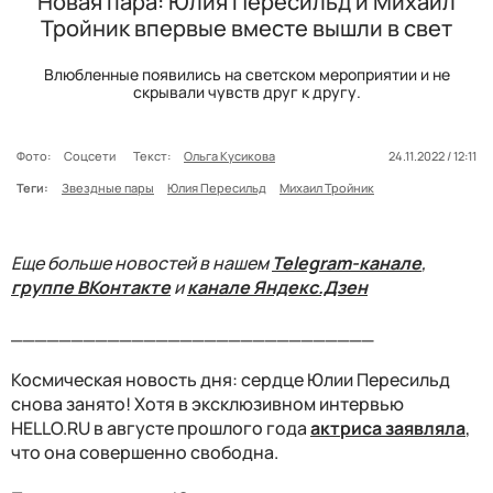
Новая пара: Юлия Пересильд и Михаил
Тройник впервые вместе вышли в свет
Влюбленные появились на светском мероприятии и не
скрывали чувств друг к другу.
Фото:
Соцсети
Текст:
Ольга Кусикова
24.11.2022 / 12:11
Теги:
Звездные пары
Юлия Пересильд
Михаил Тройник
Еще больше новостей в нашем
Telegram-канале
,
группе ВКонтакте
и
канале Яндекс.Дзен
______________________________
Космическая новость дня: сердце Юлии Пересильд
снова занято! Хотя в эксклюзивном интервью
HELLO.RU в августе прошлого года
актриса заявляла
,
что она совершенно свободна.