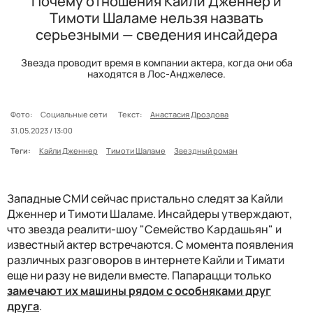
Почему отношения Кайли Дженнер и
Тимоти Шаламе нельзя назвать
серьезными — сведения инсайдера
Звезда проводит время в компании актера, когда они оба
находятся в Лос-Анджелесе.
Фото:
Социальные сети
Текст:
Анастасия Дроздова
31.05.2023 / 13:00
Теги:
Кайли Дженнер
Тимоти Шаламе
Звездный роман
Западные СМИ сейчас пристально следят за Кайли
Дженнер и Тимоти Шаламе. Инсайдеры утверждают,
что звезда реалити-шоу "Семейство Кардашьян" и
известный актер встречаются. С момента появления
различных разговоров в интернете Кайли и Тимати
еще ни разу не видели вместе. Папарацци только
замечают их машины рядом с особняками друг
друга
.