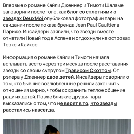
Впервые о романе Кайли Дженнер и Тимоти Шаламе
заговорили после того, как
блог со сплетнями о
звездах DeuxMoi
опубликовал фотографии пары на
свидании после показа бренда Jean Paul Gaultier в
Париже. Инсайдеры заявили, что звезды вместе
отметили Новый год в Аспене и отдохнули на островах
Теркс и Кайкос.
Информация о романе Кайли и Тимоти начала
всплывать всего через три месяца после расставания
звезды со своим супругом
Трэвисом Скоттом
. От
рэпера у Дженнер
двое детей
. Инсайдеры говорили о
том, что бывшие возлюбленные решили закончить
отношения мирно, чтобы сохранить теплое общение
ради их детей. Позже близкие друзья пары
высказались о том, что н
е верят в то, что звезды
расстались навсегда.